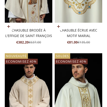
Ajouter au panier
Ajouter au panier
CHASUBLE BRODÉE À
CHASUBLE ÉCRUE AVEC
L'EFFIGIE DE SAINT FRANÇOIS
MOTIF MARIAL
PRIX DE VENTE
PRIX NORMAL
PRIX DE VENTE
PRIX NORMAL
€382,20
€637,00
€81,00
€135,00
NOUVEAUTÉ
SOLDES
ECONOMISEZ 40%
ECONOMISEZ 40%