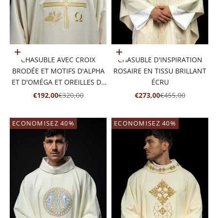
Ajouter au panier
Ajouter au panier
CHASUBLE AVEC CROIX
CHASUBLE D'INSPIRATION
BRODÉE ET MOTIFS D'ALPHA
ROSAIRE EN TISSU BRILLANT
ET D'OMÉGA ET OREILLES DE
ÉCRU
COULEUR ÉCRUE
PRIX DE VENTE
PRIX NORMAL
PRIX DE VENTE
PRIX NORMAL
€192,00
€320,00
€273,00
€455,00
ECONOMISEZ 40%
ECONOMISEZ 40%