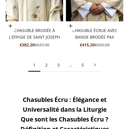
Ajouter au panier
Ajouter au panier
CHASUBLE BRODÉE À
CHASUBLE ÉCRUE AVEC
L'EFFIGIE DE SAINT JOSEPH
BANDE BRODÉE PAX
PRIX DE VENTE
PRIX NORMAL
PRIX DE VENTE
PRIX NORMAL
€382,20
€637,00
€415,20
€692,00
1
2
3
…
5
Chasubles Écru : Élégance et
Universalité dans la Liturgie
Que sont les Chasubles Écru ?