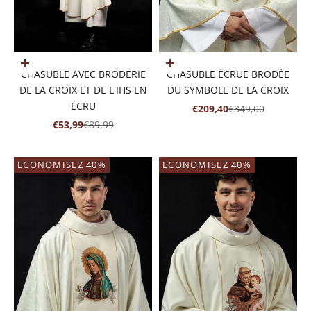
Ajouter au panier
Ajouter au panier
CHASUBLE AVEC BRODERIE
CHASUBLE ÉCRUE BRODÉE
DE LA CROIX ET DE L'IHS EN
DU SYMBOLE DE LA CROIX
ÉCRU
PRIX DE VENTE
PRIX NORMAL
€209,40
€349,00
PRIX DE VENTE
PRIX NORMAL
€53,99
€89,99
ECONOMISEZ 40%
ECONOMISEZ 40%