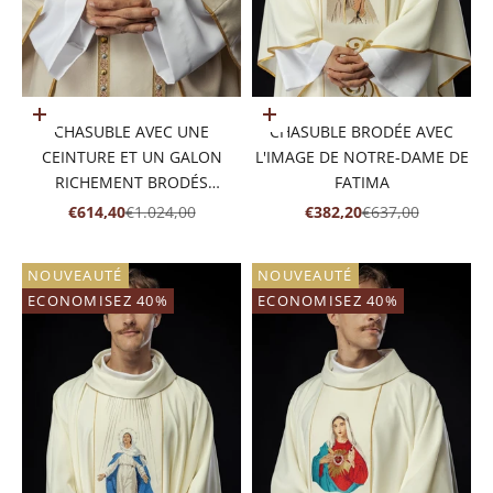
Ajouter au panier
Ajouter au panier
CHASUBLE AVEC UNE
CHASUBLE BRODÉE AVEC
CEINTURE ET UN GALON
L'IMAGE DE NOTRE-DAME DE
RICHEMENT BRODÉS
FATIMA
AUTOUR DE LA BRODERIE IHS
PRIX DE VENTE
PRIX NORMAL
PRIX DE VENTE
PRIX NORMAL
€614,40
€1.024,00
€382,20
€637,00
ET UN COL ÉCRU
NOUVEAUTÉ
NOUVEAUTÉ
ECONOMISEZ 40%
ECONOMISEZ 40%