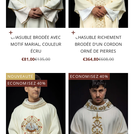
Ajouter au panier
Ajouter au panier
CHASUBLE BRODÉE AVEC
CHASUBLE RICHEMENT
MOTIF MARIAL, COULEUR
BRODÉE D'UN CORDON
ÉCRU
ORNÉ DE PIERRES
PRIX DE VENTE
PRIX NORMAL
PRIX DE VENTE
PRIX NORMAL
€81,00
€135,00
€364,80
€608,00
NOUVEAUTÉ
ECONOMISEZ 40%
ECONOMISEZ 40%