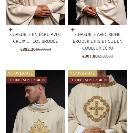
Ajouter au panier
Ajouter au panier
CHASUBLE EN ÉCRU AVEC
CHASUBLE AVEC RICHE
CROIX ET COL BRODÉS
BRODERIE IHS ET COL EN
COULEUR ÉCRU
PRIX DE VENTE
PRIX NORMAL
€382,20
€637,00
PRIX DE VENTE
PRIX NORMAL
€301,80
€503,00
NOUVEAUTÉ
NOUVEAUTÉ
ECONOMISEZ 40%
ECONOMISEZ 40%