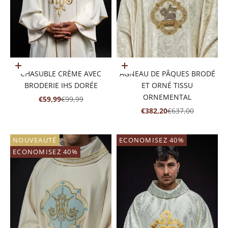
Ajouter au panier
Ajouter au panier
CHASUBLE CRÈME AVEC
AGNEAU DE PÂQUES BRODÉ
BRODERIE IHS DORÉE
ET ORNÉ TISSU
ORNEMENTAL
PRIX DE VENTE
PRIX NORMAL
€59,99
€99,99
PRIX DE VENTE
PRIX NORMAL
€382,20
€637,00
NOUVEAUTÉ
ECONOMISEZ 40%
ECONOMISEZ 40%