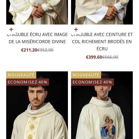
Ajouter au panier
Ajouter au panier
CHASUBLE ÉCRU AVEC IMAGE
CHASUBLE AVEC CEINTURE ET
DE LA MISÉRICORDE DIVINE
COL RICHEMENT BRODÉS EN
ÉCRU
PRIX DE VENTE
PRIX NORMAL
€211,20
€352,00
PRIX DE VENTE
PRIX NORMAL
€399,60
€666,00
NOUVEAUTÉ
NOUVEAUTÉ
ECONOMISEZ 40%
ECONOMISEZ 40%