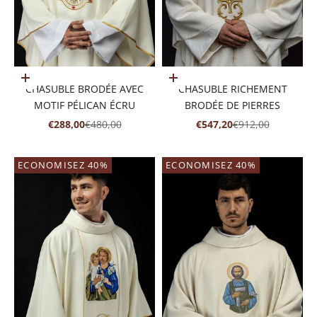
Ajouter au panier
Ajouter au panier
CHASUBLE BRODÉE AVEC
CHASUBLE RICHEMENT
MOTIF PÉLICAN ÉCRU
BRODÉE DE PIERRES
PRIX DE VENTE
PRIX NORMAL
PRIX DE VENTE
PRIX NORMAL
€288,00
€480,00
€547,20
€912,00
ECONOMISEZ 40%
ECONOMISEZ 40%