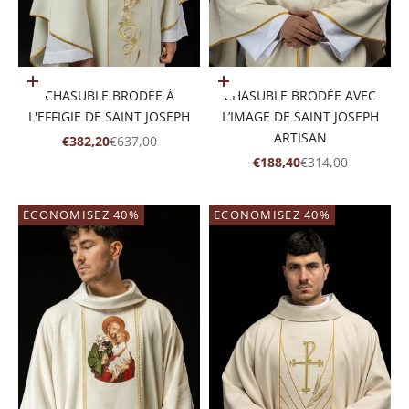
Ajouter au panier
Ajouter au panier
CHASUBLE BRODÉE À
CHASUBLE BRODÉE AVEC
L'EFFIGIE DE SAINT JOSEPH
L’IMAGE DE SAINT JOSEPH
ARTISAN
PRIX DE VENTE
PRIX NORMAL
€382,20
€637,00
PRIX DE VENTE
PRIX NORMAL
€188,40
€314,00
ECONOMISEZ 40%
ECONOMISEZ 40%