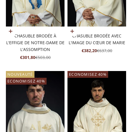
Ajouter au panier
Ajouter au panier
CHASUBLE BRODÉE À
CHASUBLE BRODÉE AVEC
L'EFFIGIE DE NOTRE-DAME DE
L'IMAGE DU CŒUR DE MARIE
L'ASSOMPTION
PRIX DE VENTE
PRIX NORMAL
€382,20
€637,00
PRIX DE VENTE
PRIX NORMAL
€301,80
€503,00
NOUVEAUTÉ
ECONOMISEZ 40%
ECONOMISEZ 40%