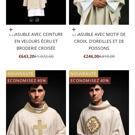
Ajouter au panier
Ajouter au panier
CHASUBLE AVEC CEINTURE
CHASUBLE AVEC MOTIF DE
EN VELOURS ÉCRU ET
CROIX, D'OREILLES ET DE
BRODERIE CROISÉE
POISSONS
PRIX DE VENTE
PRIX NORMAL
PRIX DE VENTE
PRIX NORMAL
€643,20
€1.072,00
€246,00
€410,00
NOUVEAUTÉ
NOUVEAUTÉ
ECONOMISEZ 40%
ECONOMISEZ 40%