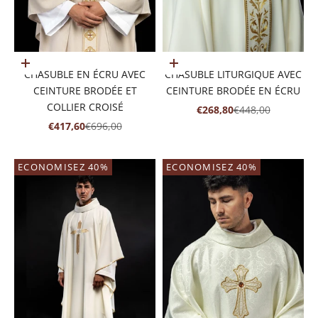
Ajouter au panier
Ajouter au panier
CHASUBLE EN ÉCRU AVEC
CHASUBLE LITURGIQUE AVEC
CEINTURE BRODÉE ET
CEINTURE BRODÉE EN ÉCRU
COLLIER CROISÉ
PRIX DE VENTE
PRIX NORMAL
€268,80
€448,00
PRIX DE VENTE
PRIX NORMAL
€417,60
€696,00
ECONOMISEZ 40%
ECONOMISEZ 40%