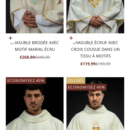
Ajouter au panier
Ajouter au panier
CHASUBLE BRODÉE AVEC
CHASUBLE ÉCRUE AVEC
MOTIF MARIAL ÉCRU
CROIX COUSUE DANS UN
TISSU À MOTIFS
PRIX DE VENTE
PRIX NORMAL
€268,80
€448,00
PRIX DE VENTE
PRIX NORMAL
€119,99
€199,99
ECONOMISEZ 40%
SOLDES
ECONOMISEZ 40%