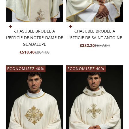
Ajouter au panier
Ajouter au panier
CHASUBLE BRODÉE À
CHASUBLE BRODÉE À
L'EFFIGIE DE NOTRE-DAME DE
L'EFFIGIE DE SAINT ANTOINE
GUADALUPE
PRIX DE VENTE
PRIX NORMAL
€382,20
€637,00
PRIX DE VENTE
PRIX NORMAL
€518,40
€864,00
ECONOMISEZ 40%
ECONOMISEZ 40%