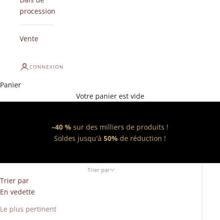
procession
Vente
CONNEXION
Panier
Votre panier est vide
–40 %
sur des milliers de produits !
Soldes jusqu'à
50%
de réduction !
Trier par
Trier par
En vedette
Le plus pertinent