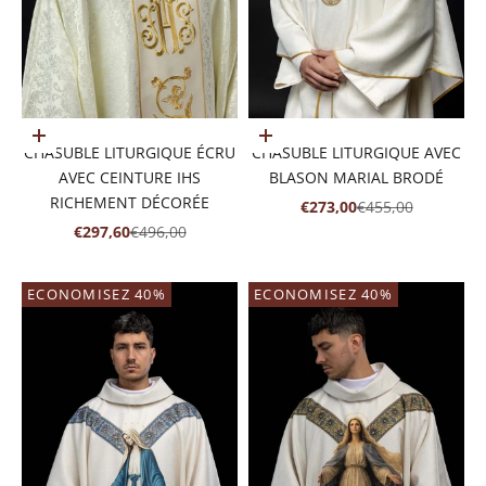
Ajouter au panier
Ajouter au panier
CHASUBLE LITURGIQUE ÉCRU
CHASUBLE LITURGIQUE AVEC
AVEC CEINTURE IHS
BLASON MARIAL BRODÉ
RICHEMENT DÉCORÉE
PRIX DE VENTE
PRIX NORMAL
€273,00
€455,00
PRIX DE VENTE
PRIX NORMAL
€297,60
€496,00
ECONOMISEZ 40%
ECONOMISEZ 40%