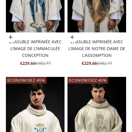
Ajouter au panier
Ajouter au panier
CHASUBLE IMPRIMÉE AVEC
CHASUBLE IMPRIMÉE AVEC
L’IMAGE DE L’IMMACULÉE
L’IMAGE DE NOTRE-DAME DE
CONCEPTION
L’ASSOMPTION
PRIX DE VENTE
PRIX NORMAL
PRIX DE VENTE
PRIX NORMAL
€229,66
€382,77
€229,66
€382,77
ECONOMISEZ 40%
ECONOMISEZ 40%