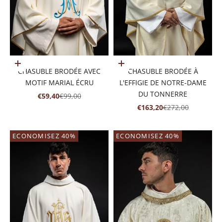
Ajouter au panier
Ajouter au panier
CHASUBLE BRODÉE AVEC
CHASUBLE BRODÉE À
MOTIF MARIAL ÉCRU
L'EFFIGIE DE NOTRE-DAME
DU TONNERRE
PRIX DE VENTE
PRIX NORMAL
€59,40
€99,00
PRIX DE VENTE
PRIX NORMAL
€163,20
€272,00
ECONOMISEZ 40%
ECONOMISEZ 40%