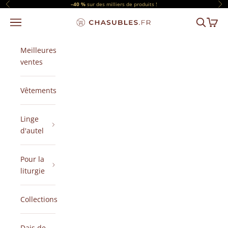
Passer au contenu
–40 %
sur des milliers de produits !
Précédent
Sui
Menu
Recherch
Panier
CHASUBLES.FR
Meilleures
ventes
Vêtements
Linge
d'autel
Pour la
liturgie
Collections
Dais de