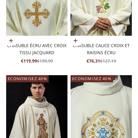
Ajouter au panier
Ajouter au panier
CHASUBLE ÉCRU AVEC CROIX
CHASUBLE CALICE CROIX ET
TISSU JACQUARD
RAISINS ÉCRU
PRIX DE VENTE
PRIX NORMAL
PRIX DE VENTE
PRIX NORMAL
€119,99
€199,99
€76,31
€127,19
ECONOMISEZ 40%
ECONOMISEZ 40%