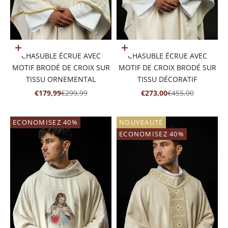
Ajouter au panier
Ajouter au panier
CHASUBLE ÉCRUE AVEC
CHASUBLE ÉCRUE AVEC
MOTIF BRODÉ DE CROIX SUR
MOTIF DE CROIX BRODÉ SUR
TISSU ORNEMENTAL
TISSU DÉCORATIF
PRIX DE VENTE
PRIX NORMAL
PRIX DE VENTE
PRIX NORMAL
€179,99
€299,99
€273,00
€455,00
ECONOMISEZ 40%
NOUVEAUTÉ
ECONOMISEZ 40%