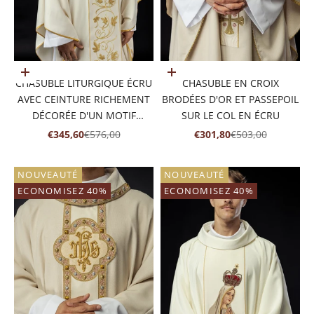
Ajouter au panier
Ajouter au panier
CHASUBLE LITURGIQUE ÉCRU
CHASUBLE EN CROIX
AVEC CEINTURE RICHEMENT
BRODÉES D'OR ET PASSEPOIL
DÉCORÉE D'UN MOTIF
SUR LE COL EN ÉCRU
FLORAL ET D'UN IHS
PRIX DE VENTE
PRIX NORMAL
PRIX DE VENTE
PRIX NORMAL
€345,60
€576,00
€301,80
€503,00
NOUVEAUTÉ
NOUVEAUTÉ
ECONOMISEZ 40%
ECONOMISEZ 40%