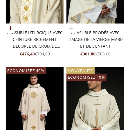
Ajouter au panier
Ajouter au panier
CHASUBLE LITURGIQUE AVEC
CHASUBLE BRODÉE AVEC
CEINTURE RICHEMENT
L'IMAGE DE LA VIERGE MARIE
DÉCORÉE DE CROIX DE
ET DE L'ENFANT
COULEUR ÉCRUE
PRIX DE VENTE
PRIX NORMAL
PRIX DE VENTE
PRIX NORMAL
€476,40
€794,00
€301,80
€503,00
ECONOMISEZ 40%
NOUVEAUTÉ
ECONOMISEZ 40%