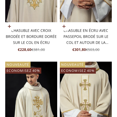
Ajouter au panier
Ajouter au panier
CHASUBLE AVEC CROIX
CHASUBLE EN ÉCRU AVEC
BRODÉE ET BORDURE DORÉE
PASSEPOIL BRODÉ SUR LE
SUR LE COL EN ÉCRU
COL ET AUTOUR DE LA
BRODERIE DE LA CROIX
PRIX DE VENTE
PRIX NORMAL
PRIX DE VENTE
PRIX NORMAL
€228,60
€381,00
€301,80
€503,00
NOUVEAUTÉ
NOUVEAUTÉ
ECONOMISEZ 40%
ECONOMISEZ 40%