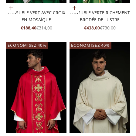
Ajouter au panier
Ajouter au panier
CHASUBLE VERT AVEC CROIX
CHASUBLE VERTE RICHEMENT
EN MOSAÏQUE
BRODÉE DE LUSTRE
PRIX DE VENTE
PRIX NORMAL
PRIX DE VENTE
PRIX NORMAL
€188,40
€314,00
€438,00
€730,00
ECONOMISEZ 40%
ECONOMISEZ 40%