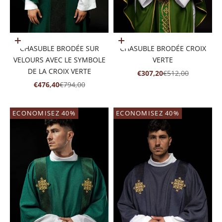
Ajouter au panier
Ajouter au panier
CHASUBLE BRODÉE SUR
CHASUBLE BRODÉE CROIX
VELOURS AVEC LE SYMBOLE
VERTE
DE LA CROIX VERTE
PRIX DE VENTE
PRIX NORMAL
€307,20
€512,00
PRIX DE VENTE
PRIX NORMAL
€476,40
€794,00
ECONOMISEZ 40%
ECONOMISEZ 40%