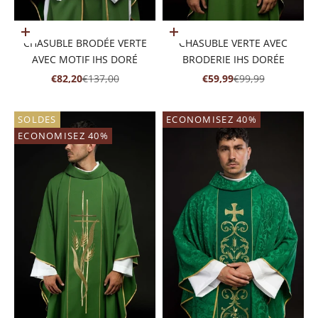
Ajouter au panier
Ajouter au panier
CHASUBLE BRODÉE VERTE
CHASUBLE VERTE AVEC
AVEC MOTIF IHS DORÉ
BRODERIE IHS DORÉE
PRIX DE VENTE
PRIX NORMAL
PRIX DE VENTE
PRIX NORMAL
€82,20
€137,00
€59,99
€99,99
SOLDES
ECONOMISEZ 40%
ECONOMISEZ 40%