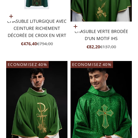
Ajouter au panier
CHASUBLE LITURGIQUE AVEC
Ajouter au panier
CEINTURE RICHEMENT
CHASUBLE VERTE BRODÉE
DÉCORÉE DE CROIX EN VERT
D'UN MOTIF IHS
PRIX DE VENTE
PRIX NORMAL
€476,40
€794,00
PRIX DE VENTE
PRIX NORMAL
€82,20
€137,00
ECONOMISEZ 40%
ECONOMISEZ 40%