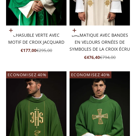
Ajouter au panier
Ajouter au panier
CHASUBLE VERTE AVEC
DALMATIQUE AVEC BANDES
MOTIF DE CROIX JACQUARD
EN VELOURS ORNÉES DE
SYMBOLES DE LA CROIX ÉCRU
PRIX DE VENTE
PRIX NORMAL
€177,00
€295,00
PRIX DE VENTE
PRIX NORMAL
€476,40
€794,00
ECONOMISEZ 40%
ECONOMISEZ 40%