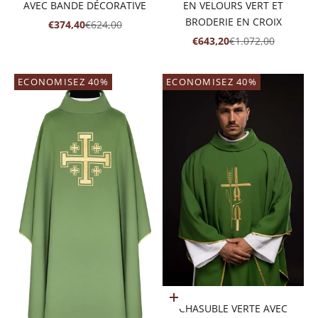
AVEC BANDE DÉCORATIVE
EN VELOURS VERT ET
BRODERIE EN CROIX
PRIX DE VENTE
PRIX NORMAL
€374,40
€624,00
PRIX DE VENTE
PRIX NORMAL
€643,20
€1.072,00
ECONOMISEZ 40%
ECONOMISEZ 40%
Ajouter au panier
CHASUBLE VERTE AVEC