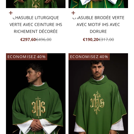
Ajouter au panier
Ajouter au panier
CHASUBLE LITURGIQUE
CHASUBLE BRODÉE VERTE
VERTE AVEC CEINTURE IHS
AVEC MOTIF IHS AVEC
RICHEMENT DÉCORÉE
DORURE
PRIX DE VENTE
PRIX NORMAL
PRIX DE VENTE
PRIX NORMAL
€297,60
€496,00
€190,20
€317,00
ECONOMISEZ 40%
ECONOMISEZ 40%