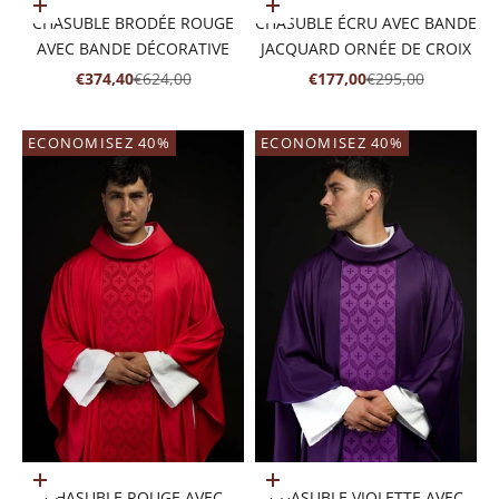
Ajouter au panier
Ajouter au panier
CHASUBLE BRODÉE ROUGE
CHASUBLE ÉCRU AVEC BANDE
AVEC BANDE DÉCORATIVE
JACQUARD ORNÉE DE CROIX
PRIX DE VENTE
PRIX NORMAL
PRIX DE VENTE
PRIX NORMAL
€374,40
€624,00
€177,00
€295,00
ECONOMISEZ 40%
ECONOMISEZ 40%
Ajouter au panier
Ajouter au panier
CHASUBLE ROUGE AVEC
CHASUBLE VIOLETTE AVEC