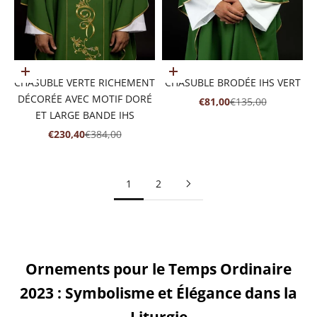
Ajouter au panier
Ajouter au panier
CHASUBLE VERTE RICHEMENT
CHASUBLE BRODÉE IHS VERT
DÉCORÉE AVEC MOTIF DORÉ
PRIX DE VENTE
PRIX NORMAL
€81,00
€135,00
ET LARGE BANDE IHS
PRIX DE VENTE
PRIX NORMAL
€230,40
€384,00
1
2
Ornements pour le Temps Ordinaire
2023 : Symbolisme et Élégance dans la