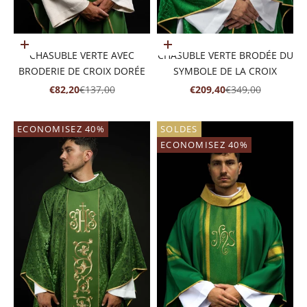
Ajouter au panier
Ajouter au panier
CHASUBLE VERTE AVEC
CHASUBLE VERTE BRODÉE DU
BRODERIE DE CROIX DORÉE
SYMBOLE DE LA CROIX
PRIX DE VENTE
PRIX NORMAL
PRIX DE VENTE
PRIX NORMAL
€82,20
€137,00
€209,40
€349,00
ECONOMISEZ 40%
SOLDES
ECONOMISEZ 40%