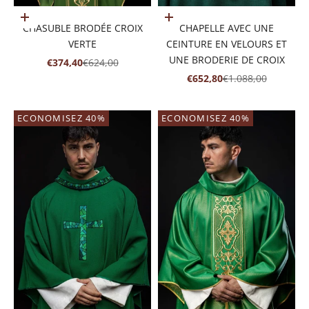
Ajouter au panier
Choisir les options
CHASUBLE BRODÉE CROIX
CHAPELLE AVEC UNE
VERTE
CEINTURE EN VELOURS ET
UNE BRODERIE DE CROIX
PRIX DE VENTE
PRIX NORMAL
€374,40
€624,00
PRIX DE VENTE
PRIX NORMAL
€652,80
€1.088,00
ECONOMISEZ 40%
ECONOMISEZ 40%