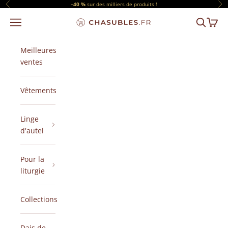
Passer au contenu
–40 %
sur des milliers de produits !
Précédent
Sui
Menu
Recherch
Panier
CHASUBLES.FR
Meilleures
ventes
Vêtements
Linge
d'autel
Pour la
liturgie
Collections
Dais de