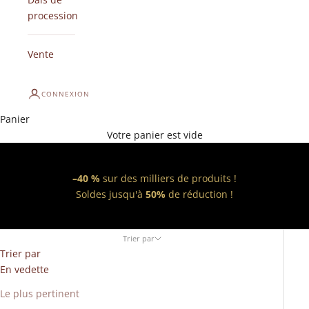
procession
Vente
CONNEXION
Panier
Votre panier est vide
–40 %
sur des milliers de produits !
Soldes jusqu'à
50%
de réduction !
Trier par
Trier par
En vedette
Le plus pertinent