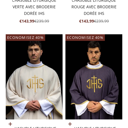
CHASUBLE LITURGIQUE
CHASUBLE LITURGIQUE
VERTE AVEC BRODERIE
ROUGE AVEC BRODERIE
DORÉE IHS
DORÉE IHS
PRIX DE VENTE
PRIX NORMAL
PRIX DE VENTE
PRIX NORMAL
€143,99
€239,99
€143,99
€239,99
ECONOMISEZ 40%
ECONOMISEZ 40%
Ajouter au panier
Ajouter au panier