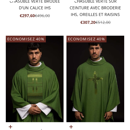
CHASUBLE VERTE BRODÉE
CHASUBLE VERTE SUR
D'UN CALICE IHS
CEINTURE AVEC BRODERIE
IHS, OREILLES ET RAISINS
PRIX DE VENTE
PRIX NORMAL
€297,60
€496,00
PRIX DE VENTE
PRIX NORMAL
€307,20
€512,00
ECONOMISEZ 40%
ECONOMISEZ 40%
Ajouter au panier
Ajouter au panier