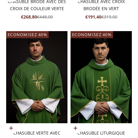
CHASUBLE BRODÉ AVEC DES
CHASUBLE AVEC CROIX
CROIX DE COULEUR VERTE
BRODÉE EN VERT
PRIX DE VENTE
PRIX NORMAL
PRIX DE VENTE
PRIX NORMAL
€268,80
€448,00
€191,40
€319,00
ECONOMISEZ 40%
ECONOMISEZ 40%
Ajouter au panier
Ajouter au panier
CHASUBLE VERTE AVEC
CHASUBLE LITURGIQUE