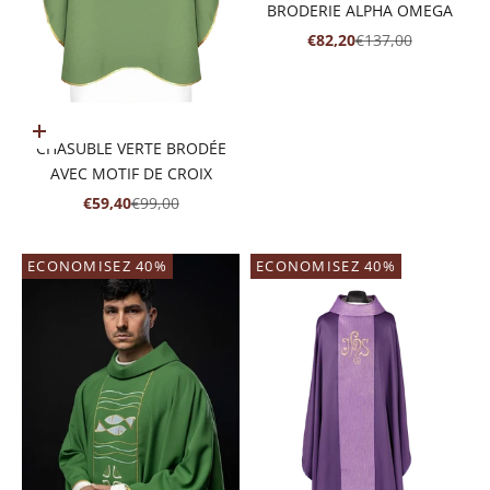
BRODERIE ALPHA OMEGA
PRIX DE VENTE
PRIX NORMAL
€82,20
€137,00
Ajouter au panier
CHASUBLE VERTE BRODÉE
AVEC MOTIF DE CROIX
PRIX DE VENTE
PRIX NORMAL
€59,40
€99,00
ECONOMISEZ 40%
ECONOMISEZ 40%