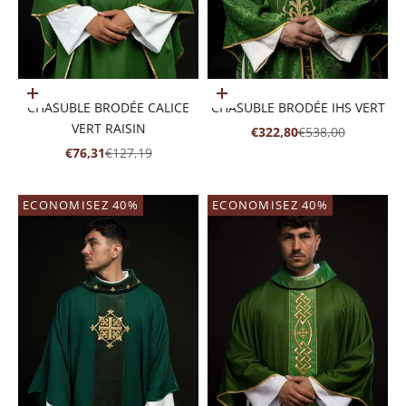
Ajouter au panier
Ajouter au panier
CHASUBLE BRODÉE CALICE
CHASUBLE BRODÉE IHS VERT
VERT RAISIN
PRIX DE VENTE
PRIX NORMAL
€322,80
€538,00
PRIX DE VENTE
PRIX NORMAL
€76,31
€127,19
ECONOMISEZ 40%
ECONOMISEZ 40%