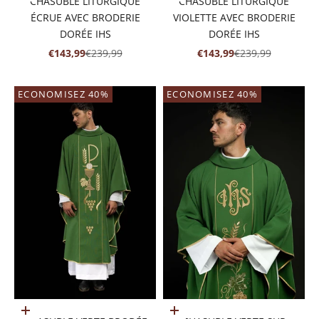
CHASUBLE LITURGIQUE
CHASUBLE LITURGIQUE
ÉCRUE AVEC BRODERIE
VIOLETTE AVEC BRODERIE
DORÉE IHS
DORÉE IHS
PRIX DE VENTE
PRIX NORMAL
PRIX DE VENTE
PRIX NORMAL
€143,99
€239,99
€143,99
€239,99
ECONOMISEZ 40%
ECONOMISEZ 40%
Ajouter au panier
Ajouter au panier