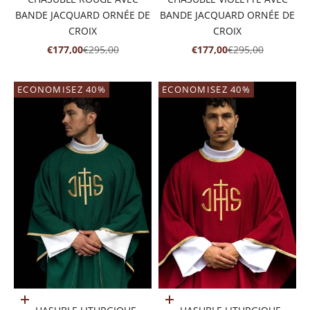
BANDE JACQUARD ORNÉE DE
BANDE JACQUARD ORNÉE DE
CROIX
CROIX
PRIX DE VENTE
PRIX NORMAL
PRIX DE VENTE
PRIX NORMAL
€177,00
€295,00
€177,00
€295,00
ECONOMISEZ 40%
ECONOMISEZ 40%
Ajouter au panier
Ajouter au panier