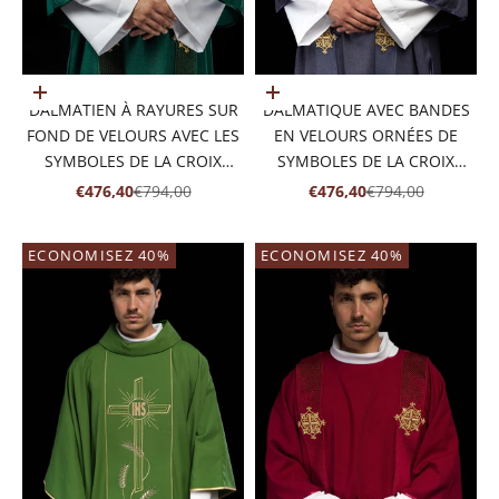
Ajouter au panier
Ajouter au panier
DALMATIEN À RAYURES SUR
DALMATIQUE AVEC BANDES
FOND DE VELOURS AVEC LES
EN VELOURS ORNÉES DE
SYMBOLES DE LA CROIX
SYMBOLES DE LA CROIX
VERTE
VIOLETTE
PRIX DE VENTE
PRIX NORMAL
PRIX DE VENTE
PRIX NORMAL
€476,40
€794,00
€476,40
€794,00
ECONOMISEZ 40%
ECONOMISEZ 40%