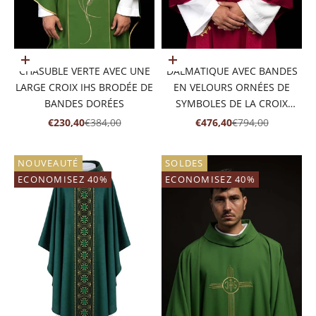
Ajouter au panier
Ajouter au panier
CHASUBLE VERTE AVEC UNE
DALMATIQUE AVEC BANDES
LARGE CROIX IHS BRODÉE DE
EN VELOURS ORNÉES DE
BANDES DORÉES
SYMBOLES DE LA CROIX
ROUGE
PRIX DE VENTE
PRIX NORMAL
PRIX DE VENTE
PRIX NORMAL
€230,40
€384,00
€476,40
€794,00
NOUVEAUTÉ
SOLDES
ECONOMISEZ 40%
ECONOMISEZ 40%