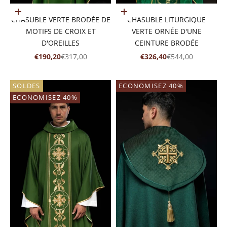
Ajouter au panier
Ajouter au panier
CHASUBLE VERTE BRODÉE DE
CHASUBLE LITURGIQUE
MOTIFS DE CROIX ET
VERTE ORNÉE D'UNE
D'OREILLES
CEINTURE BRODÉE
PRIX DE VENTE
PRIX NORMAL
PRIX DE VENTE
PRIX NORMAL
€190,20
€317,00
€326,40
€544,00
SOLDES
ECONOMISEZ 40%
ECONOMISEZ 40%