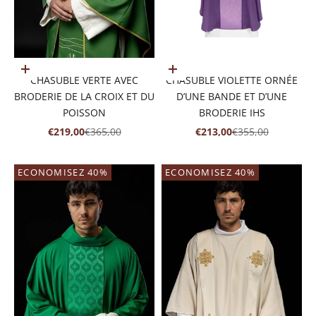
Ajouter au panier
Ajouter au panier
CHASUBLE VERTE AVEC
CHASUBLE VIOLETTE ORNÉE
BRODERIE DE LA CROIX ET DU
D’UNE BANDE ET D’UNE
POISSON
BRODERIE IHS
PRIX DE VENTE
PRIX NORMAL
PRIX DE VENTE
PRIX NORMAL
€219,00
€365,00
€213,00
€355,00
ECONOMISEZ 40%
ECONOMISEZ 40%