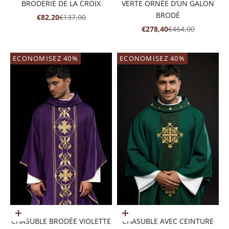
BRODERIE DE LA CROIX
VERTE ORNÉE D’UN GALON
BRODÉ
PRIX DE VENTE
PRIX NORMAL
€82,20
€137,00
PRIX DE VENTE
PRIX NORMAL
€278,40
€464,00
ECONOMISEZ 40%
ECONOMISEZ 40%
Ajouter au panier
Ajouter au panier
CHASUBLE BRODÉE VIOLETTE
CHASUBLE AVEC CEINTURE