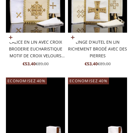
Ajouter au panier
Ajouter au panier
CALICE EN LIN AVEC CROIX
LINGE D'AUTEL EN LIN
BRODERIE EUCHARISTIQUE
RICHEMENT BRODÉ AVEC DES
MOTIF DE CROIX VELOURS
PIERRES
ÉCRU
PRIX DE VENTE
PRIX NORMAL
PRIX DE VENTE
PRIX NORMAL
€53,40
€89,00
€53,40
€89,00
ECONOMISEZ 40%
ECONOMISEZ 40%