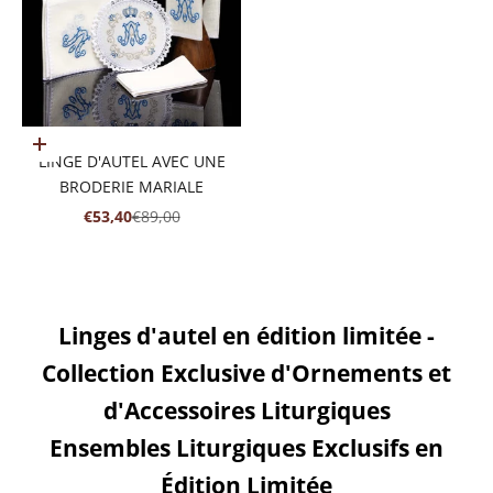
Ajouter au panier
LINGE D'AUTEL AVEC UNE
BRODERIE MARIALE
PRIX DE VENTE
PRIX NORMAL
€53,40
€89,00
Linges d'autel en édition limitée -
Collection Exclusive d'Ornements et
d'Accessoires Liturgiques
Ensembles Liturgiques Exclusifs en
Édition Limitée