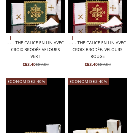
Ajouter au panier
Ajouter au panier
SET THE CALICE EN LIN AVEC
SET THE CALICE EN LIN AVEC
CROIX BRODÉE VELOURS
CROIX BRODÉE, VELOURS
VERT
ROUGE
PRIX DE VENTE
PRIX NORMAL
PRIX DE VENTE
PRIX NORMAL
€53,40
€89,00
€53,40
€89,00
ECONOMISEZ 40%
ECONOMISEZ 40%