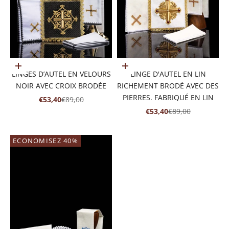
Ajouter au panier
Ajouter au panier
LINGES D’AUTEL EN VELOURS
LINGE D'AUTEL EN LIN
NOIR AVEC CROIX BRODÉE
RICHEMENT BRODÉ AVEC DES
PIERRES. FABRIQUÉ EN LIN
PRIX DE VENTE
PRIX NORMAL
€53,40
€89,00
PRIX DE VENTE
PRIX NORMAL
€53,40
€89,00
ECONOMISEZ 40%