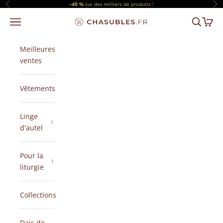
Passer au contenu
–40 %
sur des milliers de produits !
Précédent
Sui
Menu
Recherch
Panier
CHASUBLES.FR
Meilleures
ventes
Vêtements
Linge
d'autel
Pour la
liturgie
Collections
Dais de