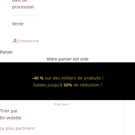
procession
Vente
CONNEXION
Panier
Votre panier est vide
–40 %
sur des milliers de produits !
Soldes jusqu'à
50%
de réduction !
Trier par
Trier par
En vedette
Le plus pertinent