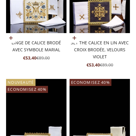
Ajouter au panier
Ajouter au panier
LINGE DE CALICE BRODÉ
SET THE CALICE EN LIN AVEC
AVEC SYMBOLE MARIAL
CROIX BRODÉE, VELOURS
VIOLET
PRIX DE VENTE
PRIX NORMAL
€53,40
€89,00
PRIX DE VENTE
PRIX NORMAL
€53,40
€89,00
NOUVEAUTÉ
ECONOMISEZ 40%
ECONOMISEZ 40%