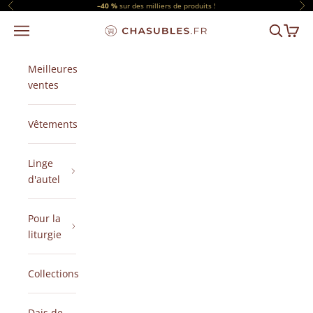
Passer au contenu
–40 %
sur des milliers de produits !
Précédent
Sui
Menu
Recherch
Panier
CHASUBLES.FR
Meilleures
ventes
Vêtements
Linge
d'autel
Pour la
liturgie
Collections
Dais de