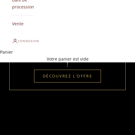
procession
Vente
CONNEXION
Offre Spéciale
Panier
–40 %
sur des milliers de produits
Votre panier est vide
!
DÉCOUVREZ L’OFFRE