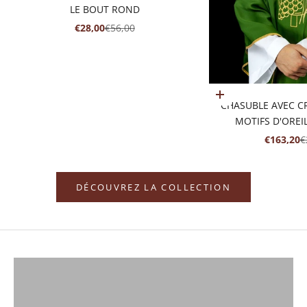
LE BOUT ROND
PRIX DE VENTE
PRIX NORMAL
€28,00
€56,00
Ajouter au panier
CHASUBLE AVEC C
MOTIFS D'OREI
PRIX DE 
P
€163,20
€
DÉCOUVREZ LA COLLECTION
CHASUBLES