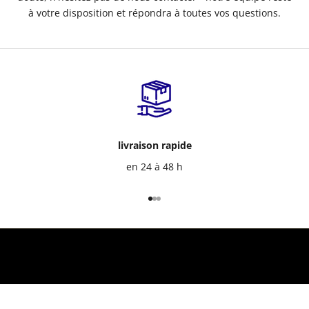
à votre disposition et répondra à toutes vos questions.
livraison rapide
en 24 à 48 h
Aller à l'élément 1
Aller à l'élément 2
Aller à l'élément 3