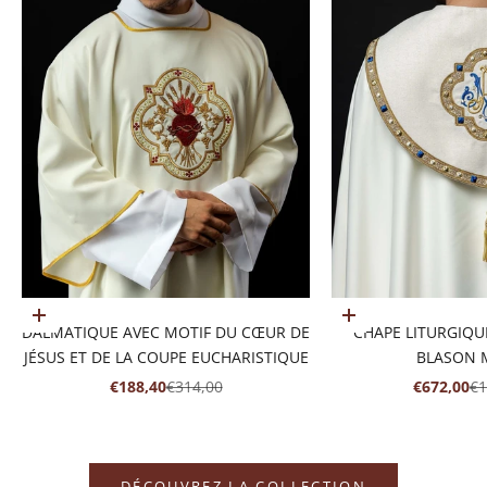
Ajouter au panier
Choisir les options
DALMATIQUE AVEC MOTIF DU CŒUR DE
CHAPE LITURGIQU
JÉSUS ET DE LA COUPE EUCHARISTIQUE
BLASON 
PRIX DE VENTE
PRIX NORMAL
PRIX DE 
PR
€188,40
€314,00
€672,00
€1
DÉCOUVREZ LA COLLECTION