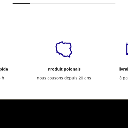
apide
Produit polonais
livra
8 h
nous cousons depuis 20 ans
à pa