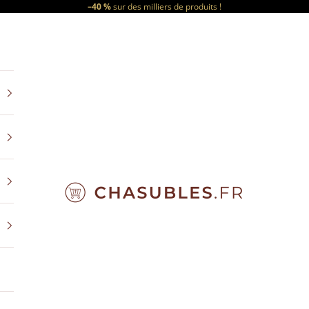
–40 %
sur des milliers de produits !
CHASUBLES.FR