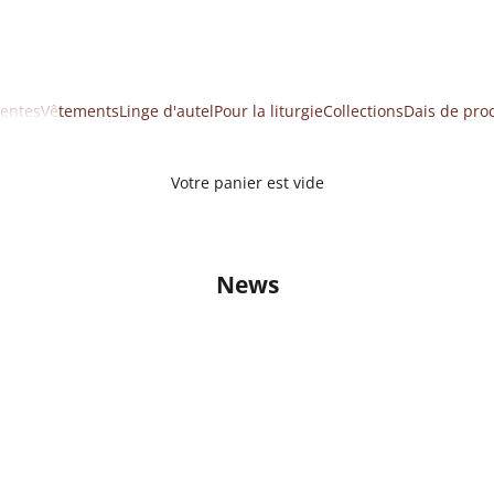
ventes
Vêtements
Linge d'autel
Pour la liturgie
Collections
Dais de pro
Votre panier est vide
News
ié d'un prêtre - que dit l'instruction ?