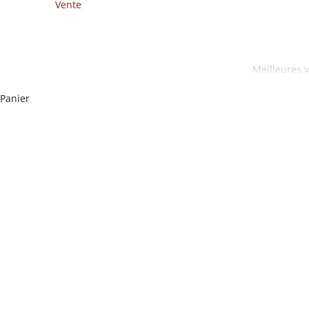
Vente
Meilleures 
Panier
L'habillement liturgique appropr
EN SAVOIR PLUS