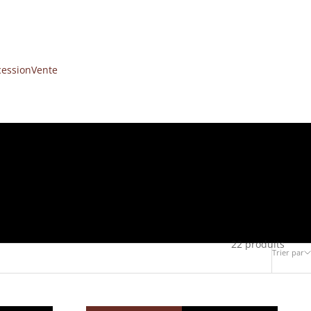
cession
Vente
22 produits
Trier par