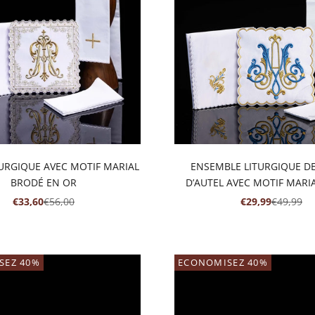
TURGIQUE AVEC MOTIF MARIAL
ENSEMBLE LITURGIQUE DE
BRODÉ EN OR
D’AUTEL AVEC MOTIF MARI
PRIX DE VENTE
PRIX NORMAL
PRIX DE VENTE
PRIX NO
€33,60
€56,00
€29,99
€49,99
SEZ 40%
ECONOMISEZ 40%