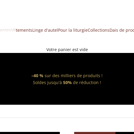
ventes
Vêtements
Linge d'autel
Pour la liturgie
Collections
Dais de pro
Votre panier est vide
–40 %
sur des milliers de produits !
Soldes jusqu'à
50%
de réduction !