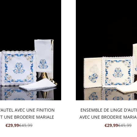
'AUTEL AVEC UNE FINITION
ENSEMBLE DE LINGE D'AUTE
ET UNE BRODERIE MARIALE
AVEC UNE BRODERIE MARIA
PRIX DE VENTE
PRIX NORMAL
PRIX DE VENTE
PRIX NO
€29,99
€49,99
€29,99
€49,99