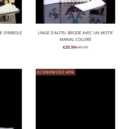
LE SYMBOLE
LINGE D'AUTEL BRODÉ AVEC UN MOTIF
MARIAL COLORÉ
RMAL
PRIX DE VENTE
PRIX NORMAL
€29,99
€49,99
ECONOMISEZ 40%