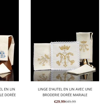
L EN LIN
LINGE D'AUTEL EN LIN AVEC UNE
LE DORÉE
BRODERIE DORÉE MARIALE
RMAL
PRIX DE VENTE
PRIX NORMAL
€29,99
€49,99