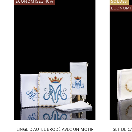
ECONOMISEZ 40%
SOLDES
ECONOMI
LINGE D'AUTEL BRODÉ AVEC UN MOTIF
SET DE C