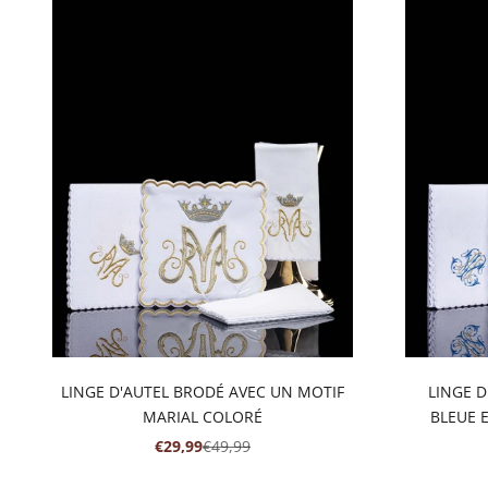
LINGE D'AUTEL BRODÉ AVEC UN MOTIF
LINGE D
MARIAL COLORÉ
BLEUE 
PRIX DE VENTE
PRIX NORMAL
€29,99
€49,99