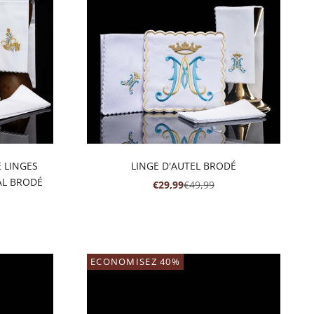
 LINGES
LINGE D'AUTEL BRODÉ
AL BRODÉ
PRIX DE VENTE
PRIX NORMAL
€29,99
€49,99
RMAL
ECONOMISEZ 40%