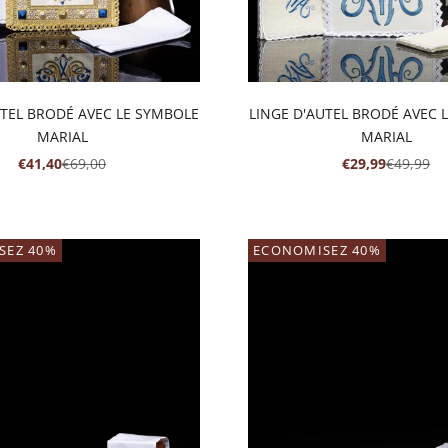
UTEL BRODÉ AVEC LE SYMBOLE
LINGE D'AUTEL BRODÉ AVEC 
MARIAL
MARIAL
PRIX DE VENTE
PRIX NORMAL
PRIX DE VENTE
PRIX NO
€41,40
€69,00
€29,99
€49,99
SEZ 40%
ECONOMISEZ 40%