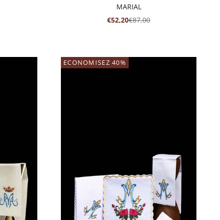
MARIAL
RMAL
PRIX DE VENTE
PRIX NORMAL
€52,20
€87,00
ECONOMISEZ 40%