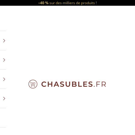
–40 %
sur des milliers de produits !
CHASUBLES.FR