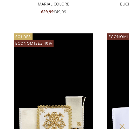
MARIAL COLORÉ
EUC
PRIX DE VENTE
PRIX NORMAL
€29,99
€49,99
SOLDES
ECONOMI
ECONOMISEZ 40%