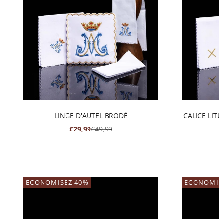
LINGE D'AUTEL BRODÉ
CALICE LI
PRIX DE VENTE
PRIX NORMAL
€29,99
€49,99
ECONOMISEZ 40%
ECONOMI