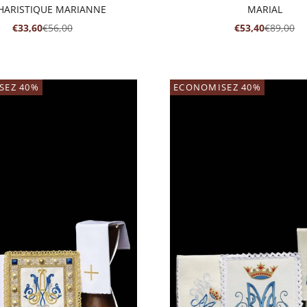
HARISTIQUE MARIANNE
MARIAL
PRIX DE VENTE
PRIX NORMAL
PRIX DE VENTE
PRIX NO
€33,60
€56,00
€53,40
€89,00
SEZ 40%
ECONOMISEZ 40%