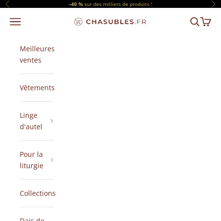
Passer au contenu
–40 %
sur des milliers de produits !
Précédent
Sui
Menu
Recherch
Panier
CHASUBLES.FR
Meilleures
ventes
Vêtements
Linge
d'autel
Pour la
liturgie
Collections
Dais de