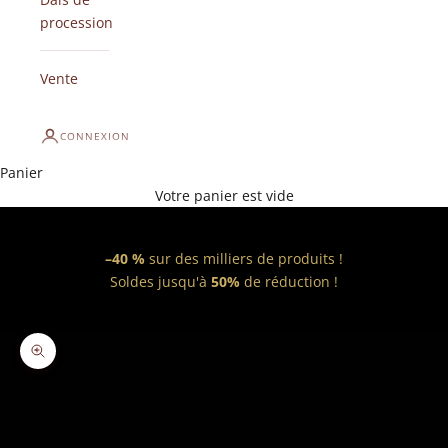
procession
Vente
CONNEXION
Panier
Votre panier est vide
–40 %
sur des milliers de produits !
Soldes jusqu'à
50%
de réduction !
Zoomer sur l'image