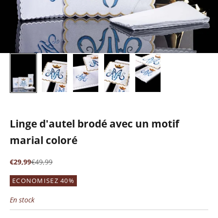
Linge d'autel brodé avec un motif
marial coloré
Prix de vente
Prix normal
€29,99
€49,99
ECONOMISEZ 40%
En stock