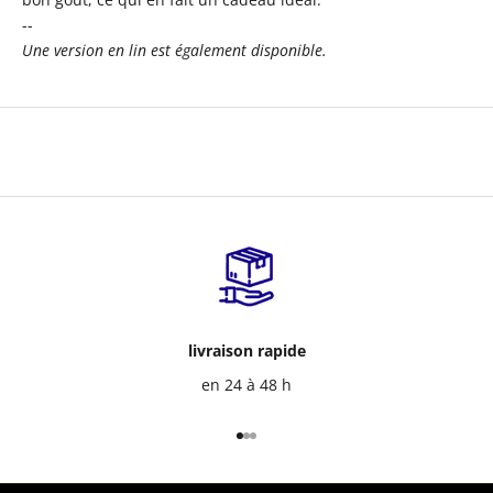
--
Une version en lin est également disponible.
livraison rapide
en 24 à 48 h
Aller à l'élément 1
Aller à l'élément 2
Aller à l'élément 3