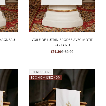
 D'AGNEAU
VOILE DE LUTRIN BRODÉE AVEC MOTIF
PAX ECRU
RMAL
PRIX DE VENTE
PRIX NORMAL
€79,20
€132,00
EN RUPTURE
ECONOMISEZ 40%