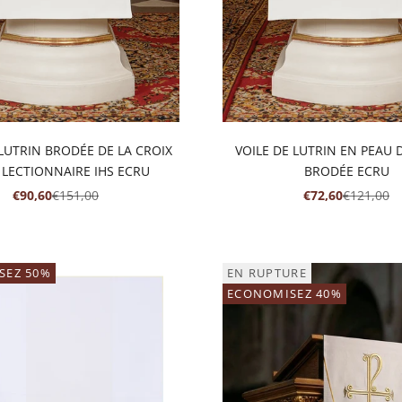
 LUTRIN BRODÉE DE LA CROIX
VOILE DE LUTRIN EN PEAU
 LECTIONNAIRE IHS ECRU
BRODÉE ECRU
PRIX DE VENTE
PRIX NORMAL
PRIX DE VENTE
PRIX NO
€90,60
€151,00
€72,60
€121,00
SEZ 50%
EN RUPTURE
ECONOMISEZ 40%