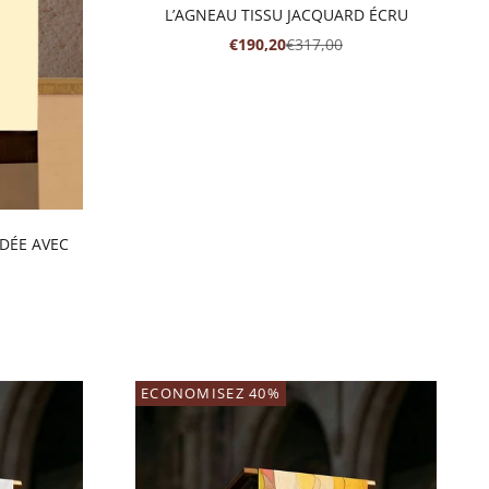
L’AGNEAU TISSU JACQUARD ÉCRU
PRIX DE VENTE
PRIX NORMAL
€190,20
€317,00
ODÉE AVEC
RMAL
ECONOMISEZ 40%