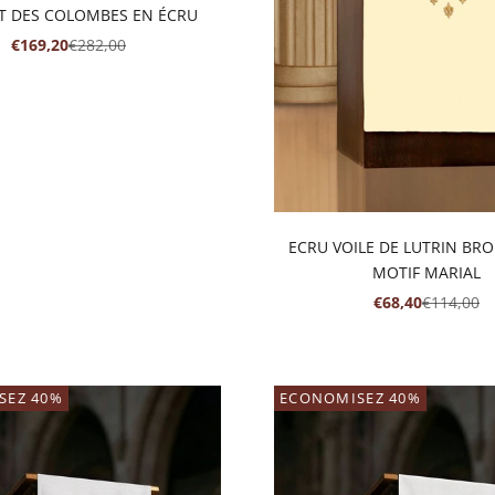
ET DES COLOMBES EN ÉCRU
PRIX DE VENTE
PRIX NORMAL
€169,20
€282,00
ECRU VOILE DE LUTRIN BR
MOTIF MARIAL
PRIX DE VENTE
PRIX NO
€68,40
€114,00
SEZ 40%
ECONOMISEZ 40%