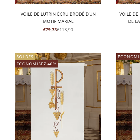
VOILE DE LUTRIN ÉCRU BRODÉ D’UN
VOILE DE
MOTIF MARIAL
DE LA
PRIX DE VENTE
PRIX NORMAL
€79,73
€113,90
SOLDES
ECONOMI
ECONOMISEZ 40%