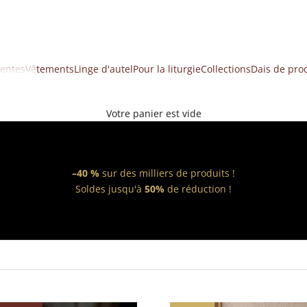
ventes
Vêtements
Linge d'autel
Pour la liturgie
Collections
Dais de pro
Votre panier est vide
–40 %
sur des milliers de produits !
Soldes jusqu'à
50%
de réduction !