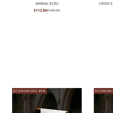
MARIAL ECRU
CROIX 
PRIX DE VENTE
PRIX NORMAL
€112,80
€188,00
ECONOMISEZ 40%
ECONOMI