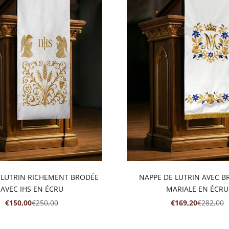
 LUTRIN RICHEMENT BRODÉE
NAPPE DE LUTRIN AVEC B
AVEC IHS EN ÉCRU
MARIALE EN ÉCRU
PRIX DE VENTE
PRIX NORMAL
PRIX DE VENTE
PRIX NO
€150,00
€250,00
€169,20
€282,00