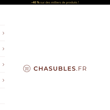
–40 %
sur des milliers de produits !
CHASUBLES.FR