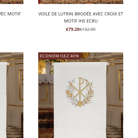
VEC MOTIF
VOILE DE LUTRIN BRODÉE AVEC CROIX ET
MOTIF IHS ECRU
RMAL
PRIX DE VENTE
PRIX NORMAL
€79,20
€132,00
ECONOMISEZ 40%