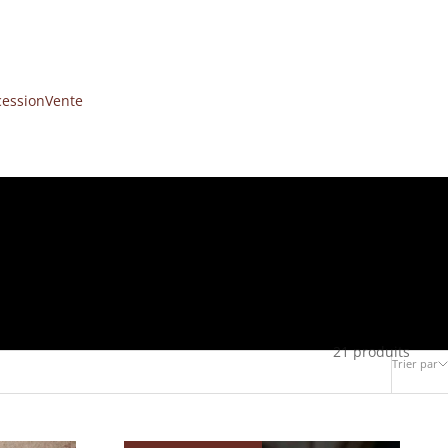
cession
Vente
21 produits
Trier par