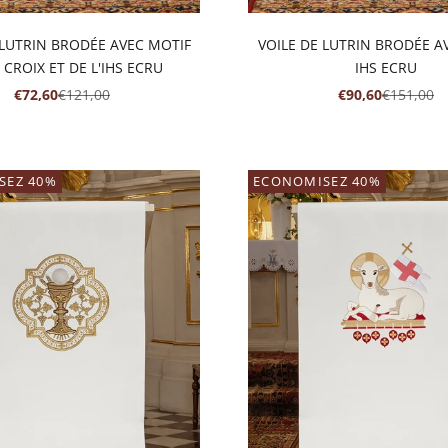
 LUTRIN BRODÉE AVEC MOTIF
VOILE DE LUTRIN BRODÉE A
 CROIX ET DE L'IHS ECRU
IHS ECRU
PRIX DE VENTE
PRIX NORMAL
PRIX DE VENTE
PRIX NO
€72,60
€121,00
€90,60
€151,00
SEZ 40%
ECONOMISEZ 40%