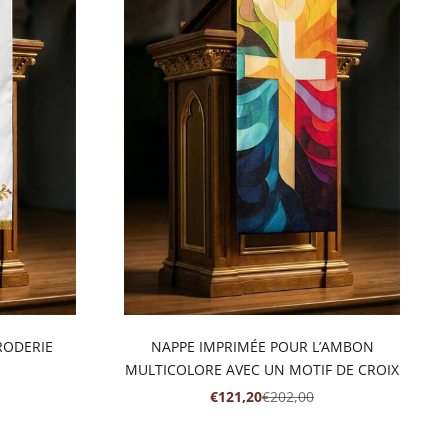
RODERIE
NAPPE IMPRIMÉE POUR L’AMBON
MULTICOLORE AVEC UN MOTIF DE CROIX
RMAL
PRIX DE VENTE
PRIX NORMAL
€121,20
€202,00