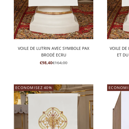
VOILE DE LUTRIN AVEC SYMBOLE PAX
VOILE DE
BRODÉ ECRU
ET DU
PRIX DE VENTE
PRIX NORMAL
€98,40
€164,00
ECONOMISEZ 40%
ECONOMI