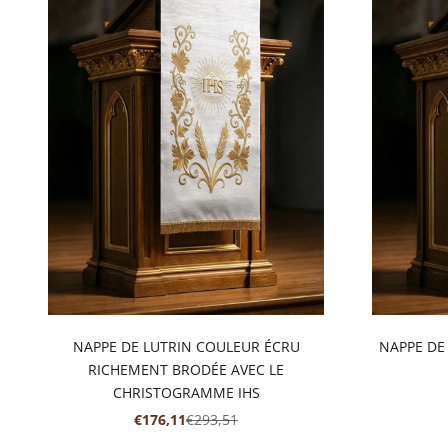
NAPPE DE LUTRIN COULEUR ÉCRU
NAPPE DE
RICHEMENT BRODÉE AVEC LE
CHRISTOGRAMME IHS
PRIX DE VENTE
PRIX NORMAL
€176,11
€293,51