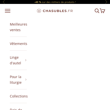
Passer au contenu
–40 %
sur des milliers de produits !
Précédent
Sui
Menu
Recherch
Panier
CHASUBLES.FR
Meilleures
ventes
Vêtements
Linge
d'autel
Pour la
liturgie
Collections
Dais de