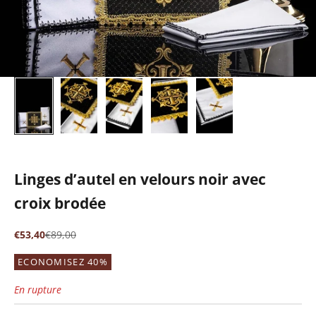
Linges d’autel en velours noir avec
croix brodée
Prix de vente
Prix normal
€53,40
€89,00
ECONOMISEZ 40%
En rupture