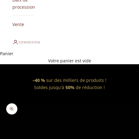
procession
Vente
CONNEXION
Panier
Votre panier est vide
–40 %
sur des milliers de produits !
Soldes jusqu'à
50%
de réduction !
Zoomer sur l'image