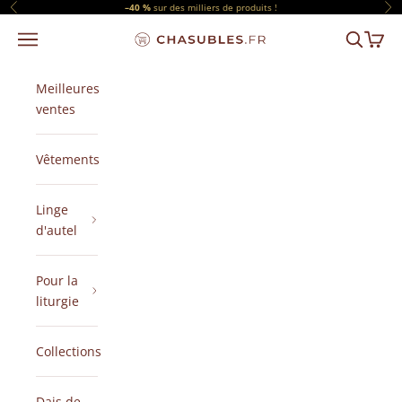
Passer au contenu
–40 %
sur des milliers de produits !
Précédent
Sui
Menu
Recherch
Panier
CHASUBLES.FR
Meilleures
ventes
Vêtements
Linge
d'autel
Pour la
liturgie
Collections
Dais de