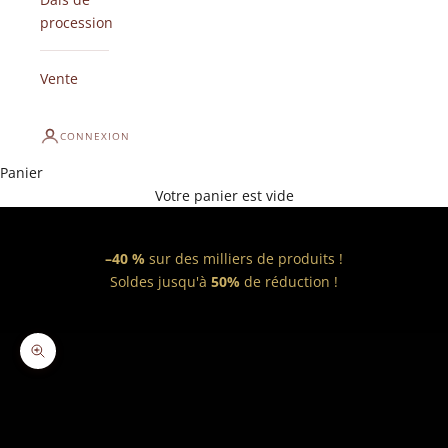
procession
Vente
CONNEXION
Panier
Votre panier est vide
–40 %
sur des milliers de produits !
Soldes jusqu'à
50%
de réduction !
Zoomer sur l'image