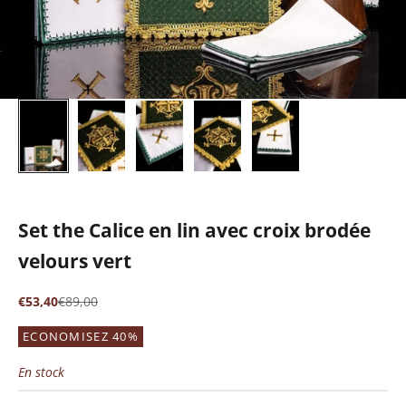
Set the Calice en lin avec croix brodée
velours vert
Prix de vente
Prix normal
€53,40
€89,00
ECONOMISEZ 40%
En stock