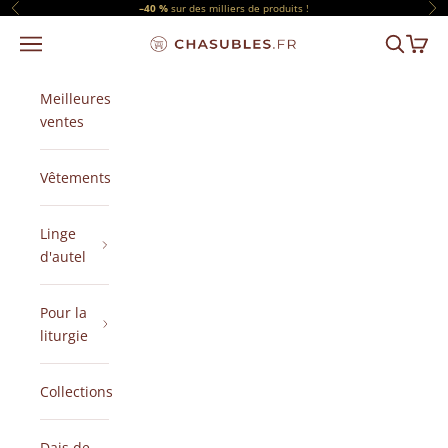
Passer au contenu
–40 %
sur des milliers de produits !
Précédent
Sui
Menu
Recherch
Panier
CHASUBLES.FR
Meilleures
ventes
Vêtements
Linge
d'autel
Pour la
liturgie
Collections
Dais de