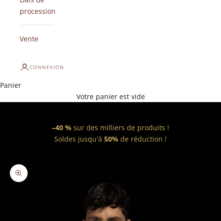
procession
Vente
CONNEXION
Panier
Votre panier est vide
–40 %
sur des milliers de produits !
Soldes jusqu'à
50%
de réduction !
Zoomer sur l'image