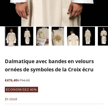
Dalmatique avec bandes en velours
ornées de symboles de la Croix écru
Prix de vente
Prix normal
€476,40
€794,00
ECONOMISEZ 40%
En stock