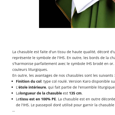
La chasuble est faite d'un tissu de haute qualité, décoré d'
représente le symbole de l'IHS. En outre, les bords de la c
s'harmonise parfaitement avec le symbole IHS brodé en or. 
couleurs liturgiques.
En outre, les avantages de nos chasubles sont les suivants 
Finition du col
: type
col roulé. Version Karo disponible 
L'
étole intérieure
, qui fait partie de l'ensemble liturgiq
La
longueur de la chasuble
est
135 cm
.
Le
tissu est en 100% PE
. La chasuble est en outre décorée
de l'IHS. Le passepoil doré utilisé pour garnir la chasuble
--