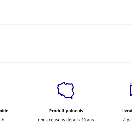
apide
Produit polonais
livra
8 h
nous cousons depuis 20 ans
à pa