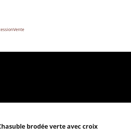
cession
Vente
Chasuble brodée verte avec croix