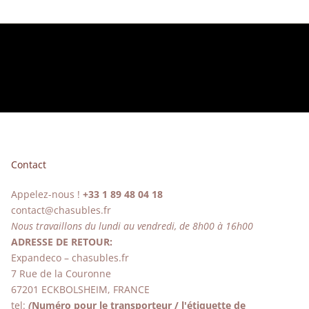
Contact
Appelez-nous !
+33 1 89 48 04 18
contact@chasubles.fr
Nous travaillons du lundi au vendredi, de 8h00 à 16h00
ADRESSE DE RETOUR:
Expandeco – chasubles.fr
7 Rue de la Couronne
67201 ECKBOLSHEIM, FRANCE
tel:
(
Numéro pour le transporteur / l'étiquette de