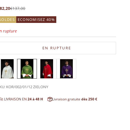
rix de vente
Prix normal
82,20
€137,00
SOLDES
ECONOMISEZ 40%
n rupture
EN RUPTURE
KU: KOR/002/01/12 ZIELONY
🚀 LIVRAISON EN
24 à 48 H
Livraison gratuite
dès 250 €