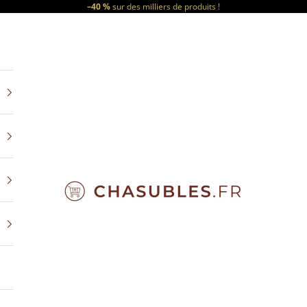
–40 %
sur des milliers de produits !
CHASUBLES.FR