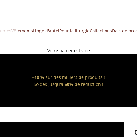
ventes
Vêtements
Linge d'autel
Pour la liturgie
Collections
Dais de pro
Votre panier est vide
–40 %
sur des milliers de produits !
Soldes jusqu'à
50%
de réduction !