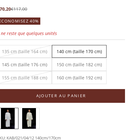
rix de vente
Prix normal
70,20
€117,00
ECONOMISEZ 40%
l ne reste que quelques unités
135 cm (taille 164 cm)
140 cm (taille 170 cm)
145 cm (taille 176 cm)
150 cm (taille 182 cm)
155 cm (taille 188 cm)
160 cm (taille 192 cm)
AJOUTER AU PANIER
KU: KAB/021/04/12 140cm/170cm