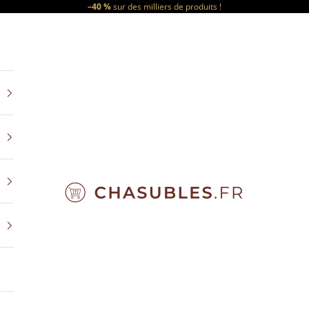
–40 %
sur des milliers de produits !
CHASUBLES.FR