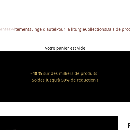
ventes
Vêtements
Linge d'autel
Pour la liturgie
Collections
Dais de pro
Votre panier est vide
–40 %
sur des milliers de produits !
Soldes jusqu'à
50%
de réduction !