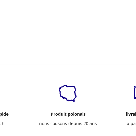
apide
Produit polonais
livra
8 h
nous cousons depuis 20 ans
à pa