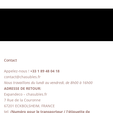
Contact
Appelez-nous !
+33 1 89 48 04 18
contact@chasubles.fr
Nous travaillons du lundi au vendredi, de 8h00 à 16h00
ADRESSE DE RETOUR:
Expandeco – chasubles.fr
7 Rue de la Couronne
67201 ECKBOLSHEIM, FRANCE
tel:
(
Numéro pour le transporteur / l'étiquette de