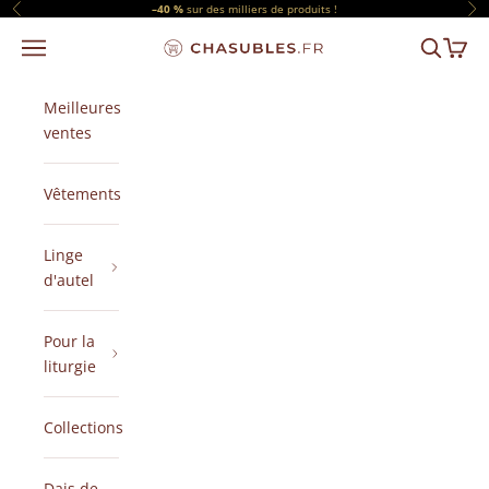
Passer au contenu
–40 %
sur des milliers de produits !
Précédent
Sui
Menu
Recherch
Panier
CHASUBLES.FR
Meilleures
ventes
Vêtements
Linge
d'autel
Pour la
liturgie
Collections
Dais de