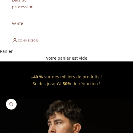
procession
Vente
CONNEXION
Panier
Votre panier est vide
–40 %
sur des milliers de produits !
Soldes jusqu'à
50%
de réduction !
Zoomer sur l'image