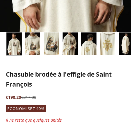
Chasuble brodée à l'effigie de Saint
François
Prix de vente
Prix normal
€190,20
€317,00
ECONOMISEZ 40%
Il ne reste que quelques unités