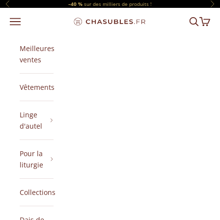
Passer au contenu
–40 %
sur des milliers de produits !
Précédent
Sui
Menu
Recherch
Panier
CHASUBLES.FR
Meilleures
ventes
Vêtements
Linge
d'autel
Pour la
liturgie
Collections
Dais de