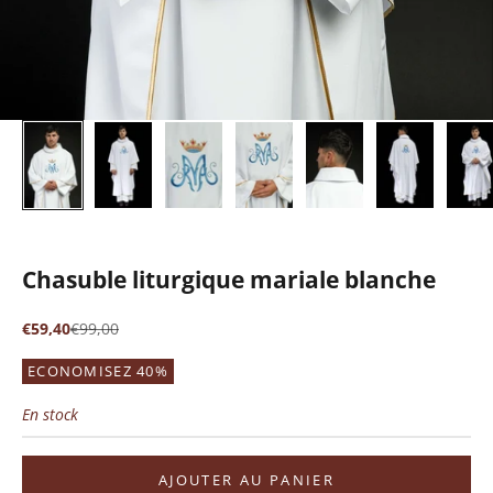
Chasuble liturgique mariale blanche
Prix de vente
Prix normal
€59,40
€99,00
ECONOMISEZ 40%
En stock
AJOUTER AU PANIER