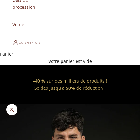
procession
Vente
CONNEXION
Panier
Votre panier est vide
–40 %
sur des milliers de produits !
Soldes jusqu'à
50%
de réduction !
Zoomer sur l'image