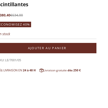
scintillantes
rix de vente
Prix normal
380,40
€634,00
ECONOMISEZ 40%
n stock
AJOUTER AU PANIER
KU: LE/7001/05
🚀 LIVRAISON EN
24 à 48 H
Livraison gratuite
dès 250 €