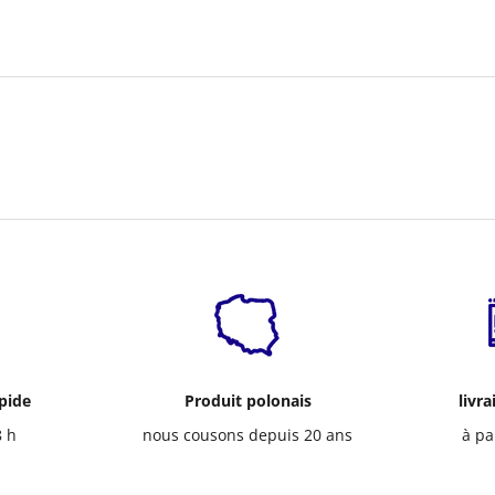
apide
Produit polonais
livra
8 h
nous cousons depuis 20 ans
à pa