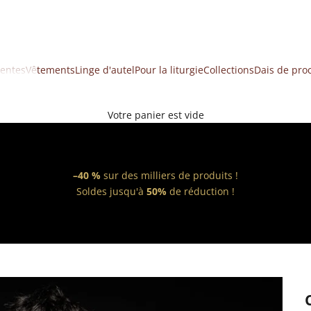
ventes
Vêtements
Linge d'autel
Pour la liturgie
Collections
Dais de pro
Votre panier est vide
–40 %
sur des milliers de produits !
Soldes jusqu'à
50%
de réduction !