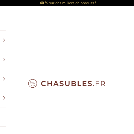
–40 %
sur des milliers de produits !
CHASUBLES.FR