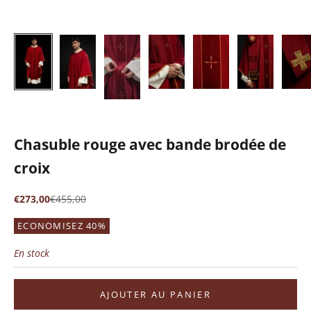
Chasuble rouge avec bande brodée de
croix
Prix de vente
Prix normal
€273,00
€455,00
ECONOMISEZ 40%
En stock
AJOUTER AU PANIER