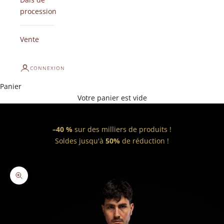
procession
Vente
CONNEXION
Panier
Votre panier est vide
–40 %
sur des milliers de produits !
Soldes jusqu'à
50%
de réduction !
Zoomer sur l'image