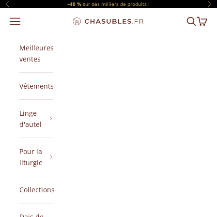
Passer au contenu
–40 %
sur des milliers de produits !
Précédent
Sui
Menu
Recherch
Panier
CHASUBLES.FR
Meilleures
ventes
Vêtements
Linge
d'autel
Pour la
liturgie
Collections
Dais de