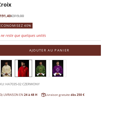
Croix
rix de vente
Prix normal
191,40
€319,00
ECONOMISEZ 40%
l ne reste que quelques unités
AJOUTER AU PANIER
KU: HA7035-02 CZERWONY
🚀 LIVRAISON EN
24 à 48 H
Livraison gratuite
dès 250 €