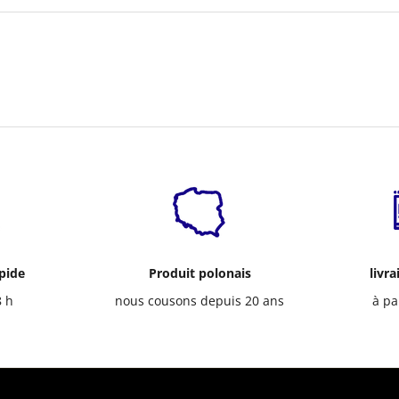
apide
Produit polonais
livra
8 h
nous cousons depuis 20 ans
à pa