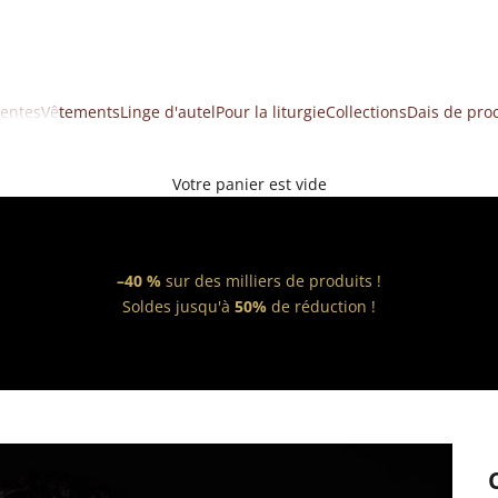
ventes
Vêtements
Linge d'autel
Pour la liturgie
Collections
Dais de pro
Votre panier est vide
–40 %
sur des milliers de produits !
Soldes jusqu'à
50%
de réduction !