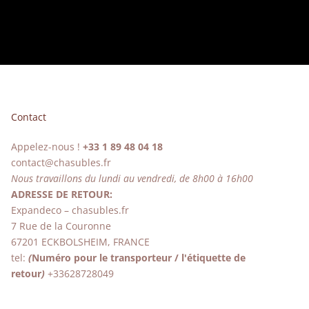
Contact
Appelez-nous !
+33 1 89 48 04 18
contact@chasubles.fr
Nous travaillons du lundi au vendredi, de 8h00 à 16h00
ADRESSE DE RETOUR:
Expandeco – chasubles.fr
7 Rue de la Couronne
67201 ECKBOLSHEIM, FRANCE
tel:
(
Numéro pour le transporteur / l'étiquette de
retour
)
+33628728049