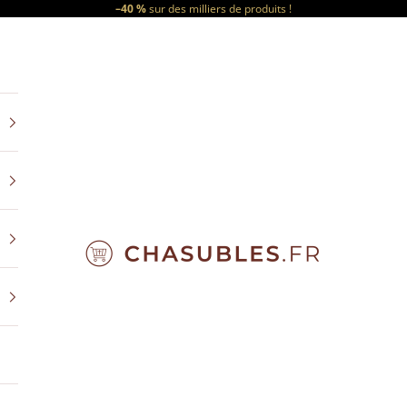
–40 %
sur des milliers de produits !
CHASUBLES.FR