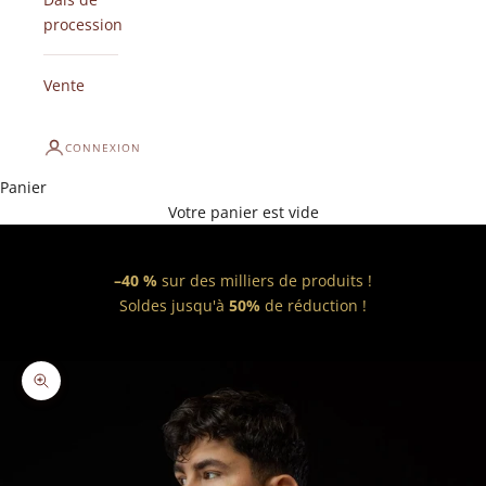
procession
Vente
CONNEXION
Panier
Votre panier est vide
–40 %
sur des milliers de produits !
Soldes jusqu'à
50%
de réduction !
Zoomer sur l'image