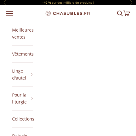
Passer au contenu
–40 %
sur des milliers de produits !
Précédent
Sui
Menu
Recherch
Panier
CHASUBLES.FR
Meilleures
ventes
Vêtements
Linge
d'autel
Pour la
liturgie
Collections
Dais de