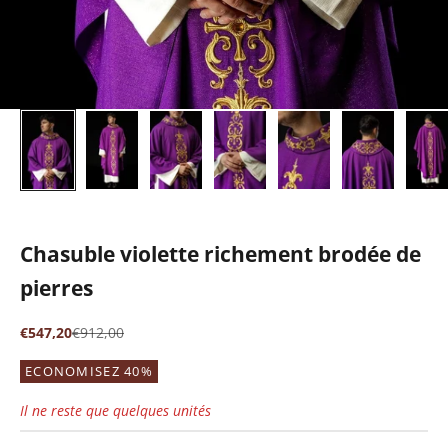
Chasuble violette richement brodée de
pierres
Prix de vente
Prix normal
€547,20
€912,00
ECONOMISEZ 40%
Il ne reste que quelques unités