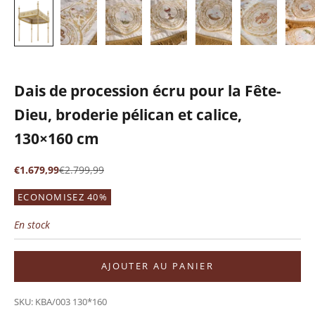
Dais de procession écru pour la Fête-
Dieu, broderie pélican et calice,
130×160 cm
Prix de vente
Prix normal
€1.679,99
€2.799,99
ECONOMISEZ 40%
En stock
AJOUTER AU PANIER
SKU: KBA/003 130*160