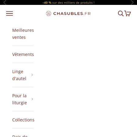
Passer au contenu
–40 %
sur des milliers de produits !
Précédent
Sui
Menu
Recherch
Panier
CHASUBLES.FR
Meilleures
ventes
Vêtements
Linge
d'autel
Pour la
liturgie
Collections
Dais de