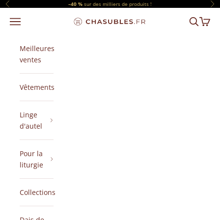
Passer au contenu
–40 %
sur des milliers de produits !
Précédent
Sui
Menu
Recherch
Panier
CHASUBLES.FR
Meilleures
ventes
Vêtements
Linge
d'autel
Pour la
liturgie
Collections
Dais de