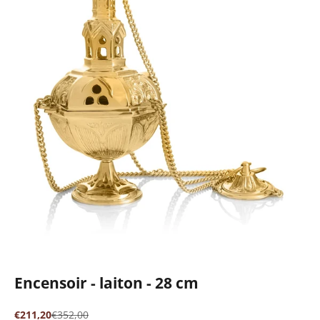
Encensoir - laiton - 28 cm
Prix de vente
Prix normal
€211,20
€352,00