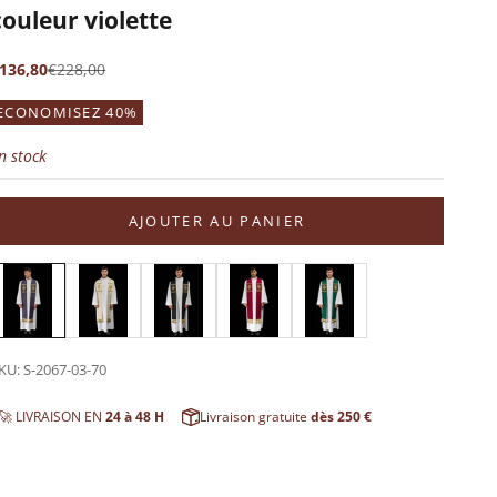
couleur violette
rix de vente
Prix normal
136,80
€228,00
ECONOMISEZ 40%
n stock
AJOUTER AU PANIER
KU: S-2067-03-70
🚀 LIVRAISON EN
24 à 48 H
Livraison gratuite
dès 250 €