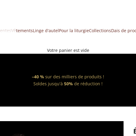
ventes
Vêtements
Linge d'autel
Pour la liturgie
Collections
Dais de pro
Votre panier est vide
–40 %
sur des milliers de produits !
Soldes jusqu'à
50%
de réduction !