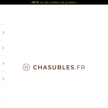
–40 %
sur des milliers de produits !
CHASUBLES.FR