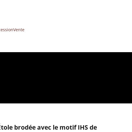
cession
Vente
Étole brodée avec le motif IHS de