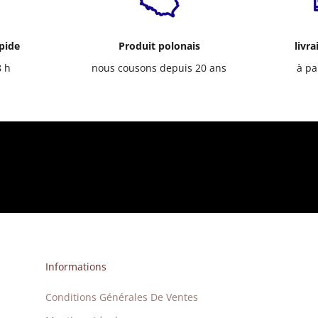
apide
Produit polonais
livra
8 h
nous cousons depuis 20 ans
à pa
Informations
Conditions Générales De Ventes