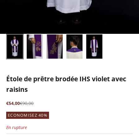
Étole de prêtre brodée IHS violet avec
raisins
Prix de vente
Prix normal
€54,00
€90,00
ECONOMISEZ 40%
En rupture