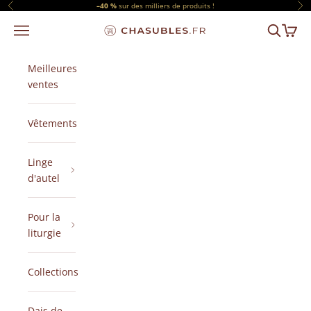
Passer au contenu
–40 %
sur des milliers de produits !
Précédent
Sui
Menu
Recherch
Panier
CHASUBLES.FR
Meilleures
ventes
Vêtements
Linge
d'autel
Pour la
liturgie
Collections
Dais de