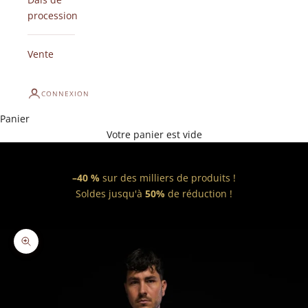
procession
Vente
CONNEXION
Panier
Votre panier est vide
–40 %
sur des milliers de produits !
Soldes jusqu'à
50%
de réduction !
Zoomer sur l'image