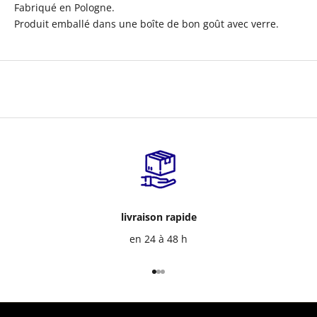
Fabriqué en Pologne.
Produit emballé dans une boîte de bon goût avec verre.
livraison rapide
en 24 à 48 h
Aller à l'élément 1
Aller à l'élément 2
Aller à l'élément 3