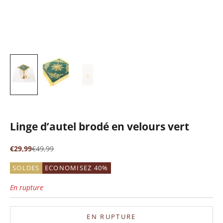
Linge d’autel brodé en velours vert
Prix de vente
Prix normal
€29,99
€49,99
SOLDES
ECONOMISEZ 40%
En rupture
EN RUPTURE