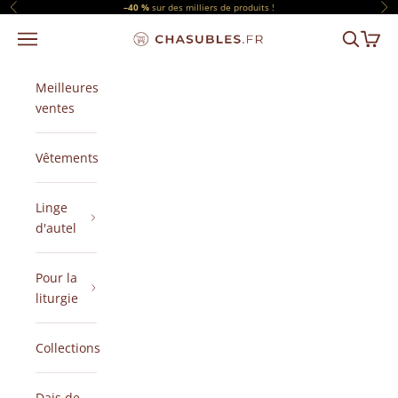
Passer au contenu
–40 %
sur des milliers de produits !
Précédent
Sui
Menu
Recherch
Panier
CHASUBLES.FR
Meilleures
ventes
Vêtements
Linge
d'autel
Pour la
liturgie
Collections
Dais de