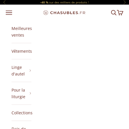
Passer au contenu
–40 %
sur des milliers de produits !
Précédent
Sui
Menu
Recherch
Panier
CHASUBLES.FR
Meilleures
ventes
Vêtements
Linge
d'autel
Pour la
liturgie
Collections
Dais de