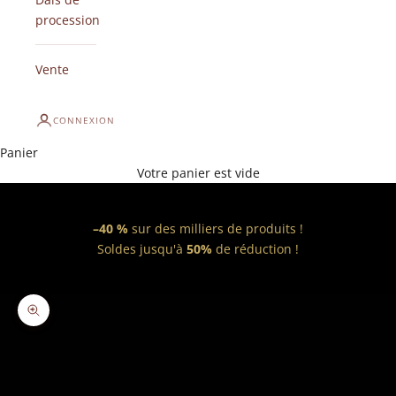
procession
Vente
CONNEXION
Panier
Votre panier est vide
–40 %
sur des milliers de produits !
Soldes jusqu'à
50%
de réduction !
Zoomer sur l'image