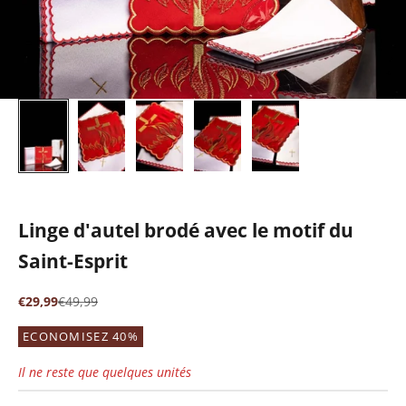
Linge d'autel brodé avec le motif du
Saint-Esprit
Prix de vente
Prix normal
€29,99
€49,99
ECONOMISEZ 40%
Il ne reste que quelques unités