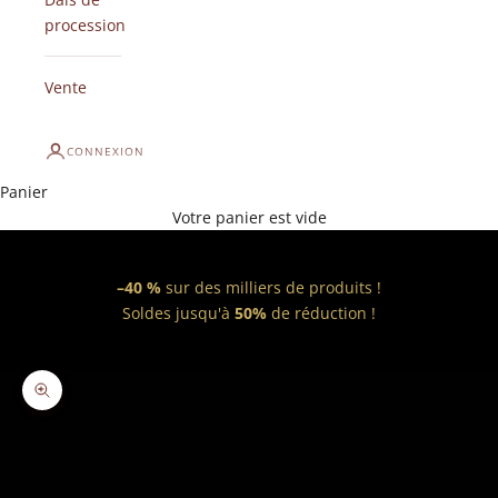
procession
Vente
CONNEXION
Panier
Votre panier est vide
–40 %
sur des milliers de produits !
Soldes jusqu'à
50%
de réduction !
Zoomer sur l'image