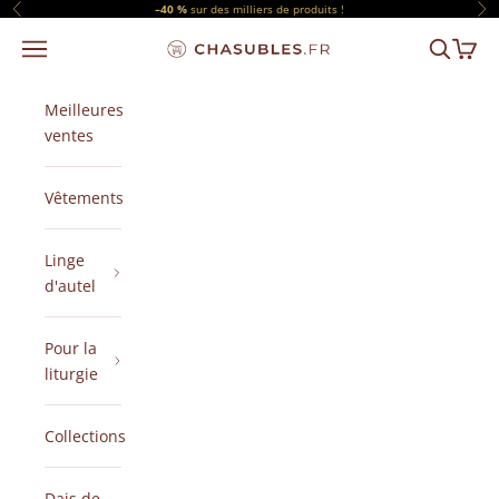
Passer au contenu
–40 %
sur des milliers de produits !
Précédent
Sui
Menu
Recherch
Panier
CHASUBLES.FR
Meilleures
ventes
Vêtements
Linge
d'autel
Pour la
liturgie
Collections
Dais de