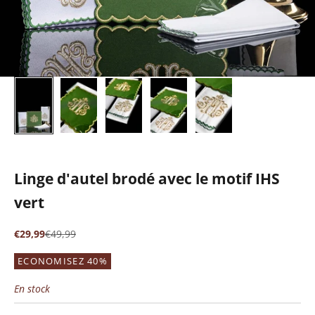
Linge d'autel brodé avec le motif IHS
vert
Prix de vente
Prix normal
€29,99
€49,99
ECONOMISEZ 40%
En stock