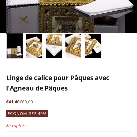
Linge de calice pour Pâques avec
l'Agneau de Pâques
Prix de vente
Prix normal
€41,40
€69,00
ECONOMISEZ 40%
En rupture