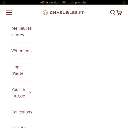
Passer au contenu
–40 %
sur des milliers de produits !
Précédent
Sui
Menu
Recherch
Panier
CHASUBLES.FR
Meilleures
ventes
Vêtements
Linge
d'autel
Pour la
liturgie
Collections
Dais de