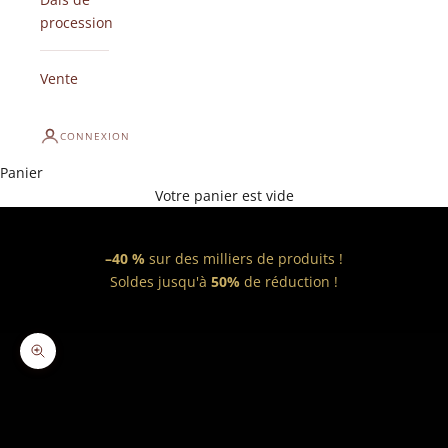
procession
Vente
CONNEXION
Panier
Votre panier est vide
–40 %
sur des milliers de produits !
Soldes jusqu'à
50%
de réduction !
Zoomer sur l'image