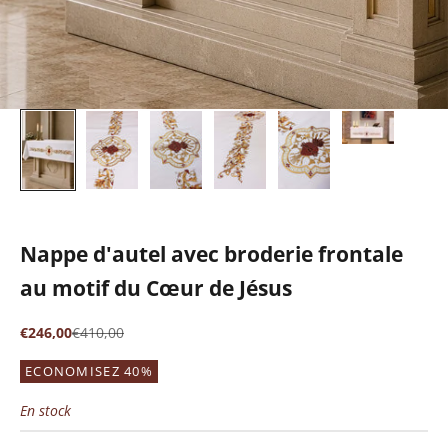
Nappe d'autel avec broderie frontale
au motif du Cœur de Jésus
Prix de vente
Prix normal
€246,00
€410,00
ECONOMISEZ 40%
En stock