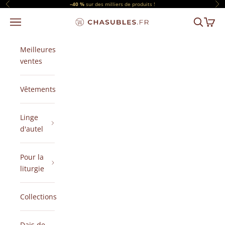
Passer au contenu
–40 %
sur des milliers de produits !
Précédent
Sui
Menu
Recherch
Panier
CHASUBLES.FR
Meilleures
ventes
Vêtements
Linge
d'autel
Pour la
liturgie
Collections
Dais de