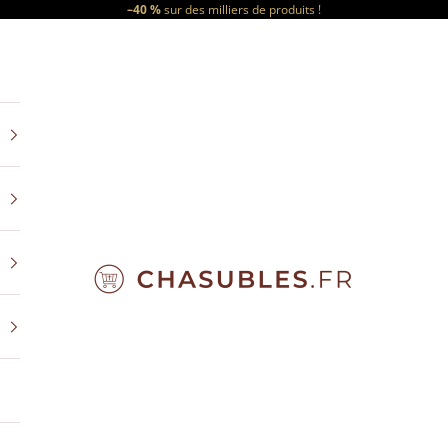
–40 %
sur des milliers de produits !
CHASUBLES.FR