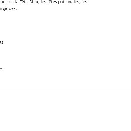
ns de la Fête-Dieu, les fêtes patronales, les
urgiques.
ts,
e.