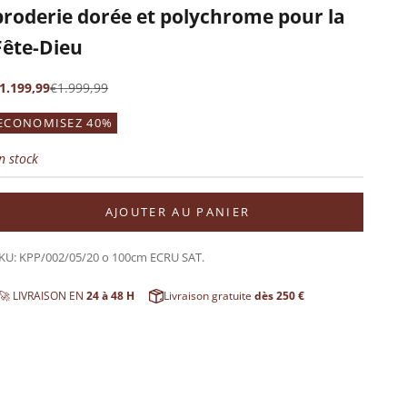
broderie dorée et polychrome pour la
Fête-Dieu
rix de vente
Prix normal
1.199,99
€1.999,99
ECONOMISEZ 40%
n stock
AJOUTER AU PANIER
KU: KPP/002/05/20 o 100cm ECRU SAT.
🚀 LIVRAISON EN
24 à 48 H
Livraison gratuite
dès 250 €