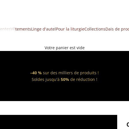
ventes
Vêtements
Linge d'autel
Pour la liturgie
Collections
Dais de pro
Votre panier est vide
–40 %
sur des milliers de produits !
Soldes jusqu'à
50%
de réduction !