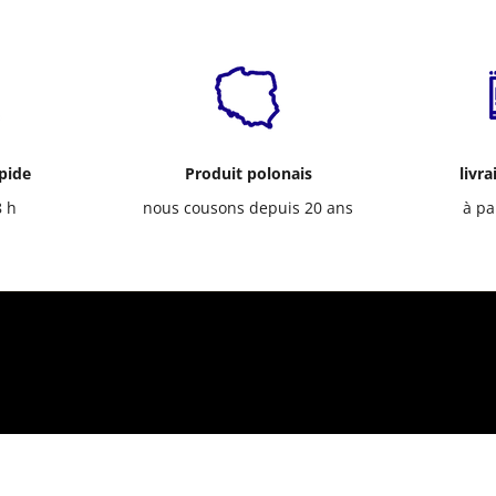
apide
Produit polonais
livra
8 h
nous cousons depuis 20 ans
à pa