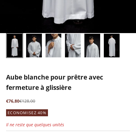
Aube blanche pour prêtre avec
fermeture à glissière
Prix de vente
Prix normal
€76,80
€128,00
ECONOMISEZ 40%
Il ne reste que quelques unités