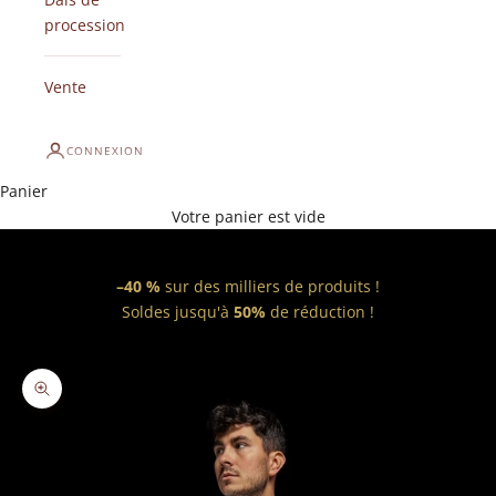
procession
Vente
CONNEXION
Panier
Votre panier est vide
–40 %
sur des milliers de produits !
Soldes jusqu'à
50%
de réduction !
Zoomer sur l'image