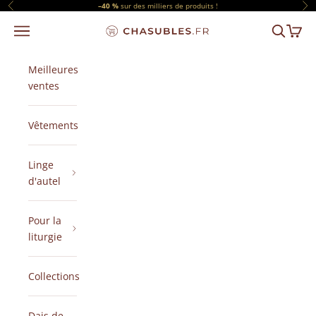
Passer au contenu
–40 %
sur des milliers de produits !
Précédent
Sui
Menu
Recherch
Panier
CHASUBLES.FR
Meilleures
ventes
Vêtements
Linge
d'autel
Pour la
liturgie
Collections
Dais de