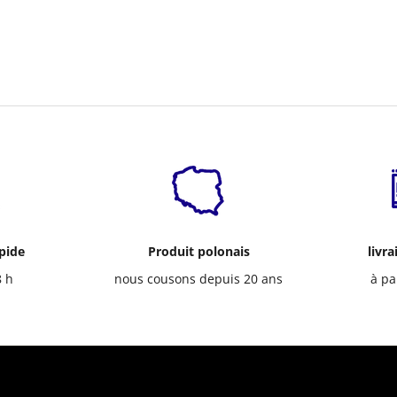
apide
Produit polonais
livra
8 h
nous cousons depuis 20 ans
à pa