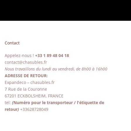
Contact
Appelez-nous !
+33 1 89 48 04 18
contact@chasubles.fr
Nous travaillons du lundi au vendredi, de 8h00 à 16h00
ADRESSE DE RETOUR:
Expandeco – chasubles.fr
7 Rue de la Couronne
67201 ECKBOLSHEIM, FRANCE
tel:
(
Numéro pour le transporteur / l'étiquette de
retour
)
+33628728049