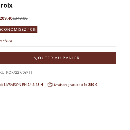
croix
rix de vente
Prix normal
209,40
€349,00
ECONOMISEZ 40%
n stock
AJOUTER AU PANIER
KU: KOR/227/03/11
🚀 LIVRAISON EN
24 à 48 H
Livraison gratuite
dès 250 €