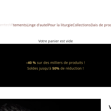
ventes
Vêtements
Linge d'autel
Pour la liturgie
Collections
Dais de pro
Votre panier est vide
–40 %
sur des milliers de produits !
Soldes jusqu'à
50%
de réduction !