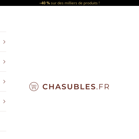
–40 %
sur des milliers de produits !
CHASUBLES.FR