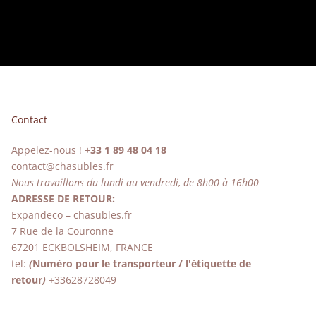
Contact
Appelez-nous !
+33 1 89 48 04 18
contact@chasubles.fr
Nous travaillons du lundi au vendredi, de 8h00 à 16h00
ADRESSE DE RETOUR:
Expandeco – chasubles.fr
7 Rue de la Couronne
67201 ECKBOLSHEIM, FRANCE
tel:
(
Numéro pour le transporteur / l'étiquette de
retour
)
+33628728049