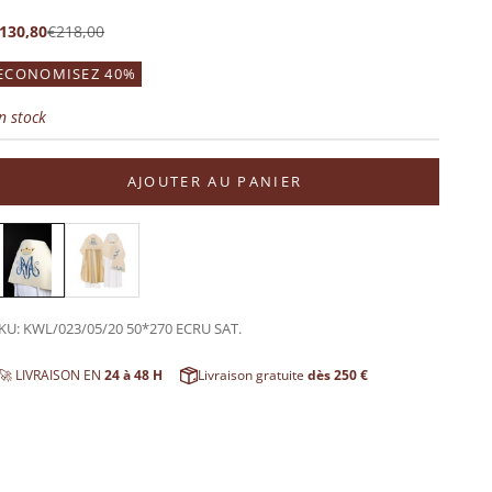
rix de vente
Prix normal
130,80
€218,00
ECONOMISEZ 40%
n stock
AJOUTER AU PANIER
KU: KWL/023/05/20 50*270 ECRU SAT.
🚀 LIVRAISON EN
24 à 48 H
Livraison gratuite
dès 250 €