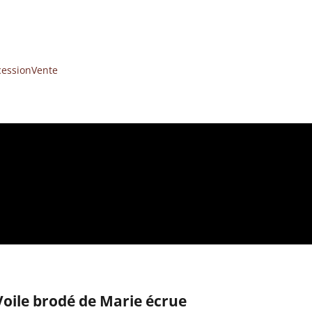
cession
Vente
Voile brodé de Marie écrue