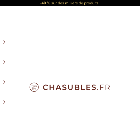
–40 %
sur des milliers de produits !
CHASUBLES.FR