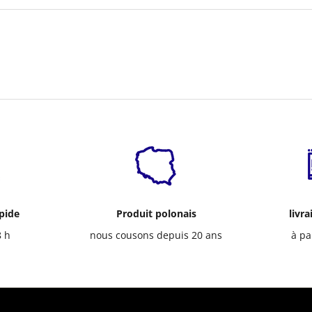
apide
Produit polonais
livra
8 h
nous cousons depuis 20 ans
à pa