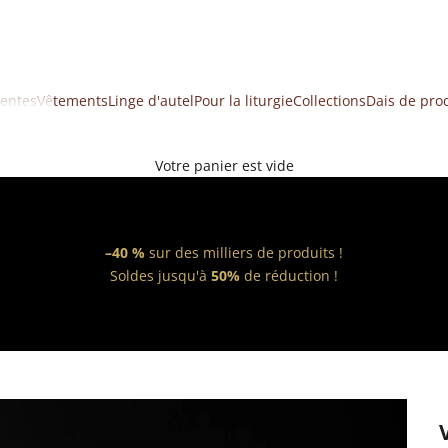
ventes
Vêtements
Linge d'autel
Pour la liturgie
Collections
Dais de pro
Votre panier est vide
–40 %
sur des milliers de produits !
Soldes jusqu'à
50%
de réduction !