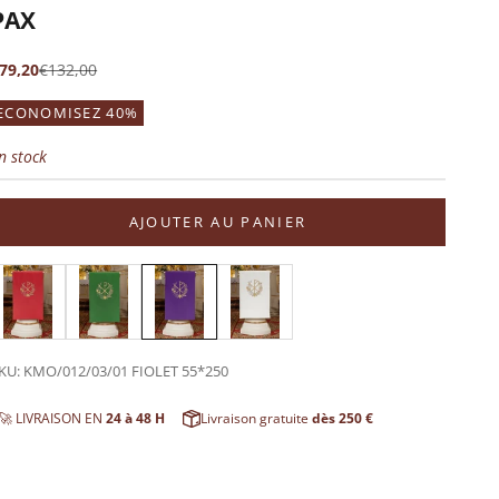
PAX
rix de vente
Prix normal
79,20
€132,00
ECONOMISEZ 40%
n stock
AJOUTER AU PANIER
KU: KMO/012/03/01 FIOLET 55*250
🚀 LIVRAISON EN
24 à 48 H
Livraison gratuite
dès 250 €