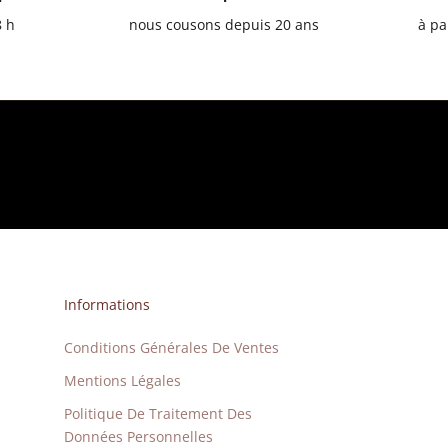
8 h
nous cousons depuis 20 ans
à pa
Informations
Conditions Générales De Ventes
Mentions Légales
Politique De Traitement Des
Données Personnelles