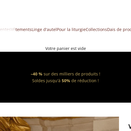
ventes
Vêtements
Linge d'autel
Pour la liturgie
Collections
Dais de pro
Votre panier est vide
–40 %
sur des milliers de produits !
Soldes jusqu'à
50%
de réduction !