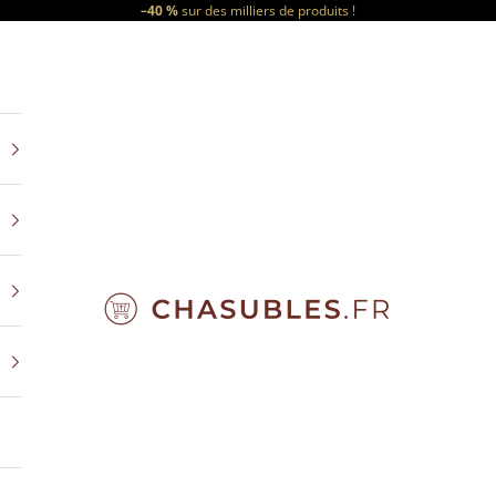
–40 %
sur des milliers de produits !
CHASUBLES.FR