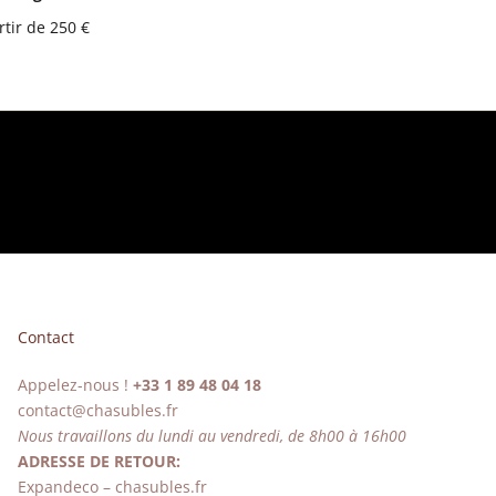
rtir de 250 €
Contact
Appelez-nous !
+33 1 89 48 04 18
contact@chasubles.fr
Nous travaillons du lundi au vendredi, de 8h00 à 16h00
ADRESSE DE RETOUR:
Expandeco – chasubles.fr