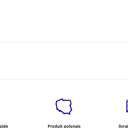
apide
Produit polonais
livra